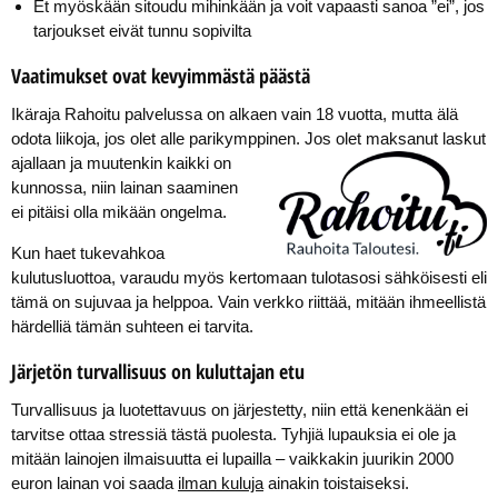
Et myöskään sitoudu mihinkään ja voit vapaasti sanoa ”ei”, jos
tarjoukset eivät tunnu sopivilta
Vaatimukset ovat kevyimmästä päästä
Ikäraja Rahoitu palvelussa on alkaen vain 18 vuotta, mutta älä
odota liikoja, jos olet alle parikymppinen.
Jos olet maksanut laskut
ajallaan ja muutenkin kaikki on
kunnossa, niin lainan saaminen
ei pitäisi olla mikään ongelma.
Kun haet tukevahkoa
kulutusluottoa, varaudu myös kertomaan tulotasosi sähköisesti eli
tämä on sujuvaa ja helppoa. Vain verkko riittää, mitään ihmeellistä
härdelliä tämän suhteen ei tarvita.
Järjetön turvallisuus on kuluttajan etu
Turvallisuus ja luotettavuus on järjestetty, niin että kenenkään ei
tarvitse ottaa stressiä tästä puolesta. Tyhjiä lupauksia ei ole ja
mitään lainojen ilmaisuutta ei lupailla – vaikkakin juurikin 2000
euron lainan voi saada
ilman kuluja
ainakin toistaiseksi.