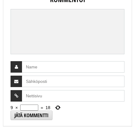
9
×
=
18