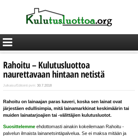
Rahoitu – Kulutusluottoa
naurettavaan hintaan netistä
Julkaisu/Editointi pvm:
30.7.2018
Rahoitu on lainaajan paras kaveri, koska sen lainat ovat
järjestäen edullisimpia, mitä lainamarkkinat keskimäärin tai
muiden lainatarjoajien tai -välittäjien kulutusluotot.
Suosittelemme
ehdottomasti ainakin kokeilemaan Rahoitu -
palvelun ilmaista lainanetsintäpalvelua. Se ei maksa mitään ja