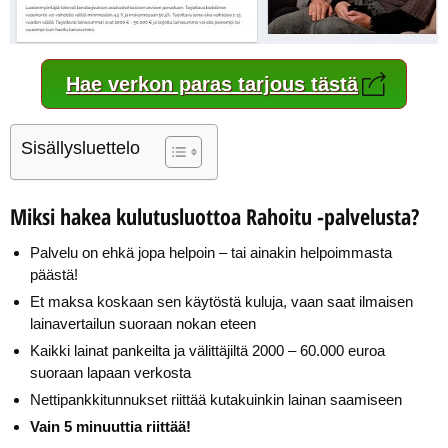
Hae verkon paras tarjous tästä
Sisällysluettelo
Miksi hakea kulutusluottoa Rahoitu -palvelusta?
Palvelu on ehkä jopa helpoin – tai ainakin helpoimmasta
päästä!
Et maksa koskaan sen käytöstä kuluja, vaan saat ilmaisen
lainavertailun suoraan nokan eteen
Kaikki lainat pankeilta ja välittäjiltä 2000 – 60.000 euroa
suoraan lapaan verkosta
Nettipankkitunnukset riittää kutakuinkin lainan saamiseen
Vain 5 minuuttia riittää!