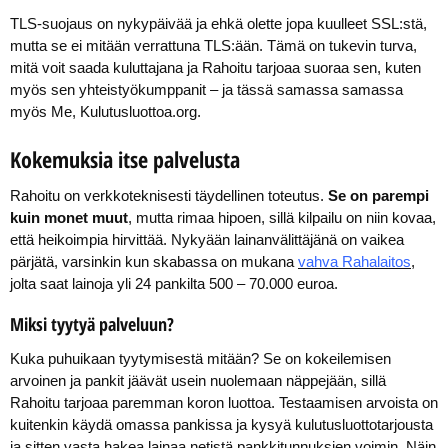
TLS-suojaus on nykypäivää ja ehkä olette jopa kuulleet SSL:stä,
mutta se ei mitään verrattuna TLS:ään. Tämä on tukevin turva,
mitä voit saada kuluttajana ja Rahoitu tarjoaa suoraa sen, kuten
myös sen yhteistyökumppanit – ja tässä samassa samassa
myös Me, Kulutusluottoa.org.
Kokemuksia itse palvelusta
Rahoitu on verkkoteknisesti täydellinen toteutus.
Se on parempi
kuin monet muut
, mutta rimaa hipoen, sillä kilpailu on niin kovaa,
että heikoimpia hirvittää. Nykyään lainanvälittäjänä on vaikea
pärjätä, varsinkin kun skabassa on mukana
vahva Rahalaitos
,
jolta saat lainoja yli 24 pankilta 500 – 70.000 euroa.
Miksi tyytyä palveluun?
Kuka puhuikaan tyytymisestä mitään? Se on kokeilemisen
arvoinen ja pankit jäävät usein nuolemaan näppejään, sillä
Rahoitu tarjoaa paremman koron luottoa. Testaamisen arvoista on
kuitenkin käydä omassa pankissa ja kysyä kulutusluottotarjousta
ja sitten vasta hakea lainaa netistä pankkitunnuksien voimin. Näin