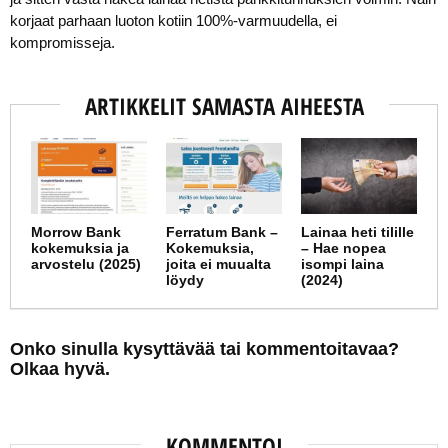
korjaat parhaan luoton kotiin 100%-varmuudella, ei
kompromisseja.
ARTIKKELIT SAMASTA AIHEESTA
Morrow Bank
Ferratum Bank –
Lainaa heti tilille
kokemuksia ja
Kokemuksia,
– Hae nopea
arvostelu (2025)
joita ei muualta
isompi laina
löydy
(2024)
Onko sinulla kysyttävää tai kommentoitavaa?
Olkaa hyvä.
KOMMENTOI