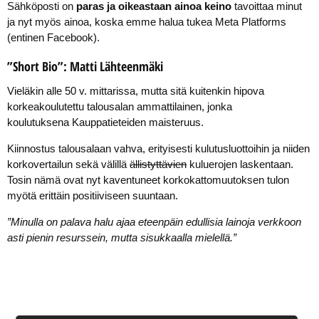
Sähköposti on
paras ja oikeastaan ainoa keino
tavoittaa minut
ja nyt myös ainoa, koska emme halua tukea Meta Platforms
(entinen Facebook).
”Short Bio”: Matti Lähteenmäki
Vieläkin alle 50 v. mittarissa, mutta sitä kuitenkin hipova
korkeakoulutettu talousalan ammattilainen, jonka
koulutuksena Kauppatieteiden maisteruus.
Kiinnostus talousalaan vahva, erityisesti kulutusluottoihin ja niiden
korkovertailun sekä välillä
ällistyttävien
kuluerojen laskentaan.
Tosin nämä ovat nyt kaventuneet korkokattomuutoksen tulon
myötä erittäin positiiviseen suuntaan.
”Minulla on palava halu ajaa eteenpäin edullisia lainoja verkkoon
asti pienin resurssein, mutta sisukkaalla mielellä.”