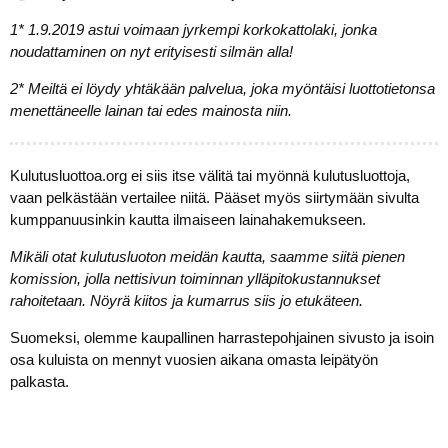
1* 1.9.2019 astui voimaan jyrkempi korkokattolaki, jonka
noudattaminen on nyt erityisesti silmän alla!
2* Meiltä ei löydy yhtäkään palvelua, joka myöntäisi luottotietonsa
menettäneelle lainan tai edes mainosta niin.
Kulutusluottoa.org ei siis itse välitä tai myönnä kulutusluottoja,
vaan pelkästään vertailee niitä. Pääset myös siirtymään sivulta
kumppanuusinkin kautta ilmaiseen lainahakemukseen.
Mikäli otat kulutusluoton meidän kautta, saamme siitä pienen
komission, jolla nettisivun toiminnan ylläpitokustannukset
rahoitetaan. Nöyrä kiitos ja kumarrus siis jo etukäteen.
Suomeksi, olemme kaupallinen harrastepohjainen sivusto ja isoin
osa kuluista on mennyt vuosien aikana omasta leipätyön
palkasta.