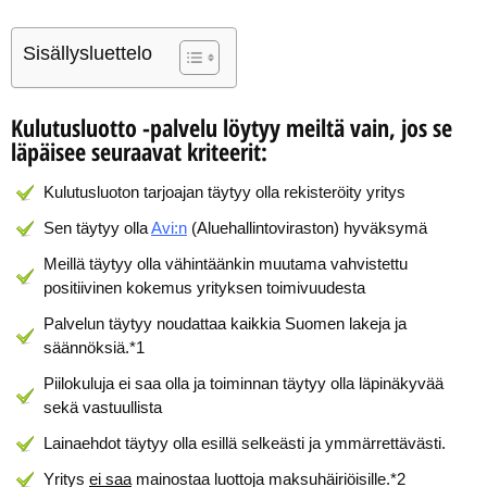
Sisällysluettelo
Kulutusluotto -palvelu löytyy meiltä vain, jos se
läpäisee seuraavat kriteerit:
Kulutusluoton tarjoajan täytyy olla rekisteröity yritys
Sen täytyy olla
Avi:n
(Aluehallintoviraston) hyväksymä
Meillä täytyy olla vähintäänkin muutama vahvistettu
positiivinen kokemus yrityksen toimivuudesta
Palvelun täytyy noudattaa kaikkia Suomen lakeja ja
säännöksiä.*1
Piilokuluja ei saa olla ja toiminnan täytyy olla läpinäkyvää
sekä vastuullista
Lainaehdot täytyy olla esillä selkeästi ja ymmärrettävästi.
Yritys
ei saa
mainostaa luottoja maksuhäiriöisille.*2