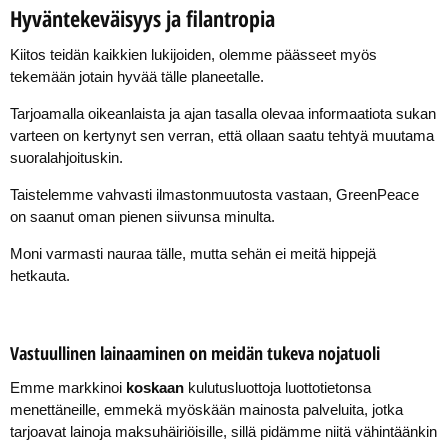
Hyväntekeväisyys ja filantropia
Kiitos teidän kaikkien lukijoiden, olemme päässeet myös
tekemään jotain hyvää tälle planeetalle.
Tarjoamalla oikeanlaista ja ajan tasalla olevaa informaatiota sukan
varteen on kertynyt sen verran, että ollaan saatu tehtyä muutama
suoralahjoituskin.
Taistelemme vahvasti ilmastonmuutosta vastaan, GreenPeace
on saanut oman pienen siivunsa minulta.
Moni varmasti nauraa tälle, mutta sehän ei meitä hippejä
hetkauta.
Vastuullinen lainaaminen on meidän tukeva nojatuoli
Emme markkinoi
koskaan
kulutusluottoja luottotietonsa
menettäneille, emmekä myöskään mainosta palveluita, jotka
tarjoavat lainoja maksuhäiriöisille, sillä pidämme niitä vähintäänkin