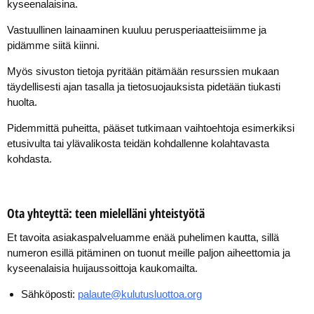
kyseenalaisina.
Vastuullinen lainaaminen kuuluu perusperiaatteisiimme ja
pidämme siitä kiinni.
Myös sivuston tietoja pyritään pitämään resurssien mukaan
täydellisesti ajan tasalla ja tietosuojauksista pidetään tiukasti
huolta.
Pidemmittä puheitta, pääset tutkimaan vaihtoehtoja esimerkiksi
etusivulta tai ylävalikosta teidän kohdallenne kolahtavasta
kohdasta.
Ota yhteyttä: teen mielelläni yhteistyötä
Et tavoita asiakaspalveluamme enää puhelimen kautta, sillä
numeron esillä pitäminen on tuonut meille paljon aiheettomia ja
kyseenalaisia huijaussoittoja kaukomailta.
Sähköposti:
palaute@kulutusluottoa.org