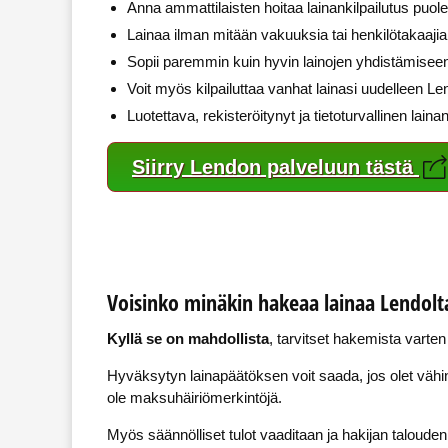
Anna ammattilaisten hoitaa lainankilpailutus puole
Lainaa ilman mitään vakuuksia tai henkilötakaajia
Sopii paremmin kuin hyvin lainojen yhdistämisee
Voit myös kilpailuttaa vanhat lainasi uudelleen Le
Luotettava, rekisteröitynyt ja tietoturvallinen lain
Siirry Lendon palveluun tästä
Voisinko minäkin hakeaa lainaa Lendolt
Kyllä se on mahdollista
, tarvitset hakemista varten
Hyväksytyn lainapäätöksen voit saada, jos olet vähin
ole maksuhäiriömerkintöjä.
Myös säännölliset tulot vaaditaan ja hakijan talouden