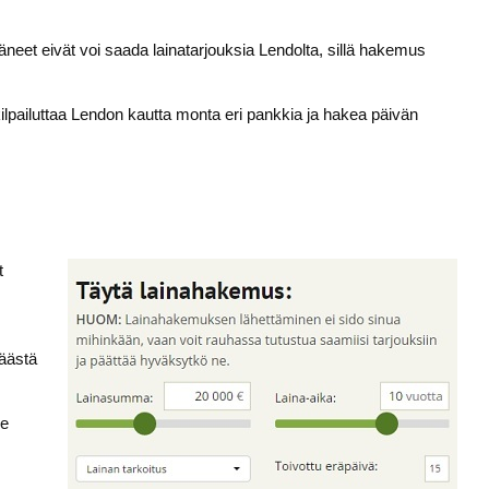
neet eivät voi saada lainatarjouksia Lendolta, sillä hakemus
i kilpailuttaa Lendon kautta monta eri pankkia ja hakea päivän
t
äästä
le