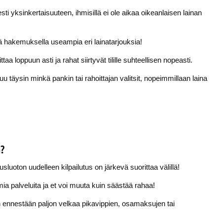
ti yksinkertaisuuteen, ihmisillä ei ole aikaa oikeanlaisen lainan
ä hakemuksella useampia eri lainatarjouksia!
a loppuun asti ja rahat siirtyvät tilille suhteellisen nopeasti.
uu täysin minkä pankin tai rahoittajan valitsit, nopeimmillaan laina
a?
luoton uudelleen kilpailutus on järkevä suorittaa välillä!
ia palveluita ja et voi muuta kuin säästää rahaa!
 on ennestään paljon velkaa pikavippien, osamaksujen tai