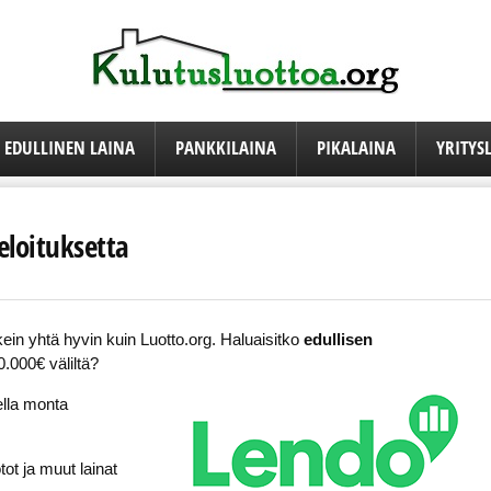
EDULLINEN LAINA
PANKKILAINA
PIKALAINA
YRITYS
eloituksetta
in yhtä hyvin kuin Luotto.org. Haluaisitko
edullisen
.000€ väliltä?
ella monta
otot ja muut lainat