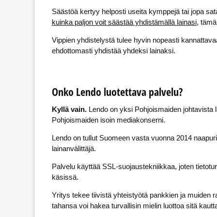
Säästöä kertyy helposti useita kymppejä tai jopa s
kuinka paljon voit säästää yhdistämällä lainasi
, tämä
Vippien yhdistelystä tulee hyvin nopeasti kannattava
ehdottomasti yhdistää yhdeksi lainaksi.
Onko Lendo luotettava palvelu?
Kyllä vain.
Lendo on yksi Pohjoismaiden johtavista l
Pohjoismaiden isoin mediakonserni.
Lendo on tullut Suomeen vasta vuonna 2014 naapurima
lainanvälittäjä.
Palvelu käyttää SSL-suojaustekniikkaa, joten tietot
käsissä.
Yritys tekee tiivistä yhteistyötä pankkien ja muiden 
tahansa voi hakea turvallisin mielin luottoa sitä kautt