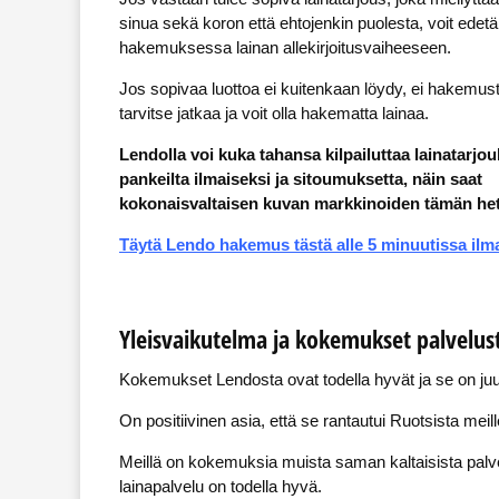
sinua sekä koron että ehtojenkin puolesta, voit edetä
hakemuksessa lainan allekirjoitusvaiheeseen.
Jos sopivaa luottoa ei kuitenkaan löydy, ei hakemus
tarvitse jatkaa ja voit olla hakematta lainaa.
Lendolla voi kuka tahansa kilpailuttaa lainatarjou
pankeilta ilmaiseksi ja sitoumuksetta, näin saat
kokonaisvaltaisen kuvan markkinoiden tämän het
Täytä Lendo hakemus tästä alle 5 minuutissa ilm
Yleisvaikutelma ja kokemukset palvelus
Kokemukset Lendosta ovat todella hyvät ja se on juur
On positiivinen asia, että se rantautui Ruotsista me
Meillä on kokemuksia muista saman kaltaisista palv
lainapalvelu on todella hyvä.