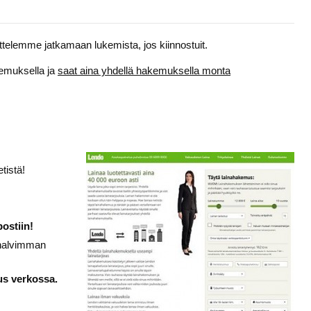
telemme jatkamaan lukemista, jos kiinnostuit.
kemuksella ja
saat aina yhdellä hakemuksella monta
etistä!
ostiin!
 halvimman
us verkossa.