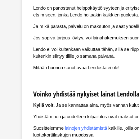
Lendo on panostanut helppokäyttöisyyteen ja erityises
etsimiseen, jonka Lendo hoitaakin kaikkien puolesta.
Ja mikä parasta, palvelu on maksuton ja saat yhdell
Jos sopiva tarjous löytyy, voi lainahakemuksen suoritta
Lendo ei voi kuitenkaan vaikuttaa tähän, sillä se riipp
kuitenkin siirtyy tilille jo samana päivänä.
Mitään huonoa sanottavaa Lendosta ei ole!
Voinko yhdistää nykyiset lainat Lendoll
Kyllä voit.
Ja se kannattaa aina, myös vanhan kulutus
Yhdistäminen ja uudelleen kilpailutus ovat maksuttom
Suosittelemme
lainojen yhdistämistä
kaikille, joilla
luottokorttilaskujen muodossa.