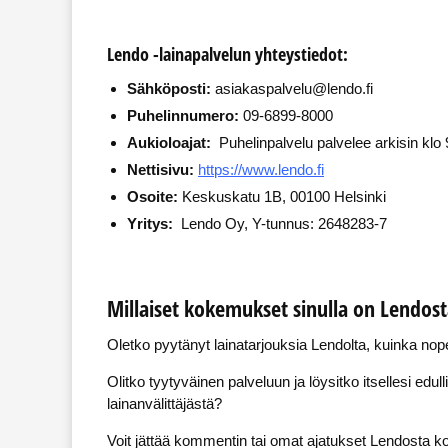
Lendo -lainapalvelun yhteystiedot:
Sähköposti:
asiakaspalvelu@lendo.fi
Puhelinnumero:
09-6899-8000
Aukioloajat:
Puhelinpalvelu palvelee arkisin klo
Nettisivu:
https://www.lendo.fi
Osoite:
Keskuskatu 1B, 00100 Helsinki
Yritys:
Lendo Oy, Y-tunnus: 2648283-7
Millaiset kokemukset sinulla on Lendost
Oletko pyytänyt lainatarjouksia Lendolta, kuinka nop
Olitko tyytyväinen palveluun ja löysitko itsellesi edull
lainanvälittäjästä?
Voit jättää kommentin tai omat ajatukset Lendosta k