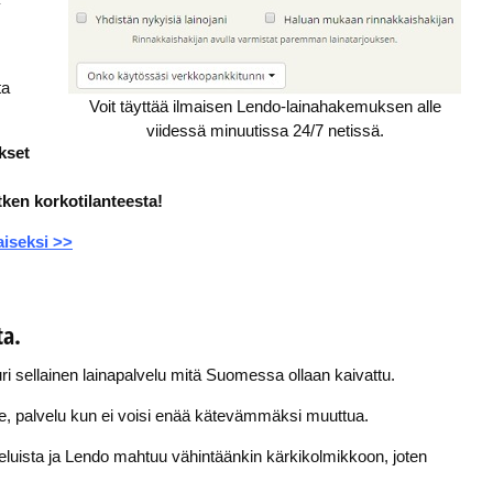
ta
Voit täyttää ilmaisen Lendo-lainahakemuksen alle
viidessä minuutissa 24/7 netissä.
kset
ken korkotilanteesta!
aiseksi >>
ta.
i sellainen lainapalvelu mitä Suomessa ollaan kaivattu.
ille, palvelu kun ei voisi enää kätevämmäksi muuttua.
eluista ja Lendo mahtuu vähintäänkin kärkikolmikkoon, joten