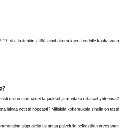
 9-17. Voit kuitenkin jättää lainahakemuksen Lendolle koska vaan.
a?
easti sait ensimmäiset tarjoukset ja montako niitä sait yhteensä?
ista
lainaa netistä nopeasti
? Millaisia kokemuksia sinulla on tästä
ommenttina alapuolelta tai antaa palvelulle pelkästään arvosanan