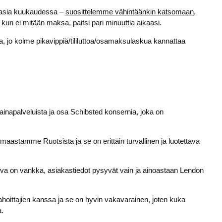
atasia kuukaudessa –
suosittelemme vähintäänkin katsomaan,
 kun ei mitään maksa, paitsi pari minuuttia aikaasi.
a, jo kolme pikavippiä/tililuttoa/osamaksulaskua kannattaa
ainapalveluista ja osa Schibsted konsernia, joka on
astamme Ruotsista ja se on erittäin turvallinen ja luotettava
urva on vankka, asiakastiedot pysyvät vain ja ainoastaan Lendon
rahoittajien kanssa ja se on hyvin vakavarainen, joten kuka
a.