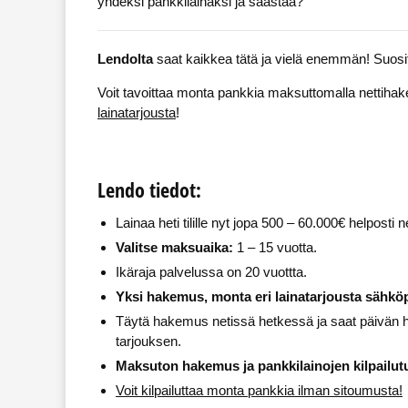
yhdeksi pankkilainaksi ja säästää?
Lendolta
saat kaikkea tätä ja vielä enemmän! Suosit
Voit tavoittaa monta pankkia maksuttomalla nettiha
lainatarjousta
!
Lendo tiedot:
Lainaa heti tilille nyt jopa 500 – 60.000€ helposti n
Valitse maksuaika:
1 – 15 vuotta.
Ikäraja palvelussa on 20 vuottta.
Yksi hakemus, monta eri lainatarjousta sähköp
Täytä hakemus netissä hetkessä ja saat päivän
tarjouksen.
Maksuton hakemus ja pankkilainojen kilpailut
Voit kilpailuttaa monta pankkia ilman sitoumusta!