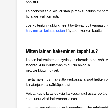
onnistuu.
Lainaehdoissa ei ole joustoa ja maksuhäiriön menettä
hylätään välittömästi.
Jos kuitenkin kaikki kriteerit täyttyvät, voit vapaast
halvimman kulutusluoton
käyttöön verkon kautta!
Miten lainan hakeminen tapahtuu?
Lainan hakeminen on hyvin yksinkertaista netissä, e
tarvitse kuin muutaman minuutin aikaa ja
nettipankkitunnukset.
Täytä hakemus maksutta verkossa ja saat hetken p
lainatarjouksia sähköpostiisi.
Voit tarkastella tarjouksia kaikessa rauhassa, etkä o
sitoutunut vielä hakemaan lainaa.
Jos vastaan tulee sopiva lainatarjous, joka miellyttää