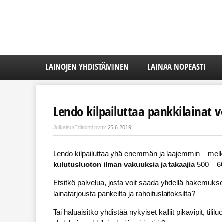
LAINOJEN YHDISTÄMINEN
LAINAA NOPEASTI
Lendo kilpailuttaa pankkilainat v
Julkaisu/Editointi pvm:
25.6.2019
Lendo kilpailuttaa yhä enemmän ja laajemmin – melke
kulutusluoton ilman vakuuksia ja takaajia
500 – 60
Etsitkö palvelua, josta voit saada yhdellä hakemuks
lainatarjousta pankeilta ja rahoituslaitoksilta?
Tai haluaisitko yhdistää nykyiset kalliit pikavipit, tililu