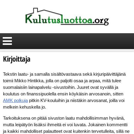
Kirjoittaja
Tekstin laatu- ja samalla sisältövastaava sekä kirjuripäivittäjänä
toimii Mikko Hintikka, jolla on paljolti osaa ja arpaa, mitä tulee
suomalaisiin lainapalvelu -sivustoihin. Juuret ovat syvällä ja
koulutus on finanssipuolella ensin köykäisin arvosanoin, sitten
AMK polkuja
pitkin KV-kouluihin ja niistäkin arvosanat, joilla voi
melkein kehuskella jo.
Tarkoituksena on pitää sivuston laatu mahdollisimman hyvänä,
mutta leipätyön lisäksi ihmeitä ei voi luvata. Jokainen kommentti
ja kaikki mahdolliset palautteet ovat kuitenkin tervetulleita, sillä ne