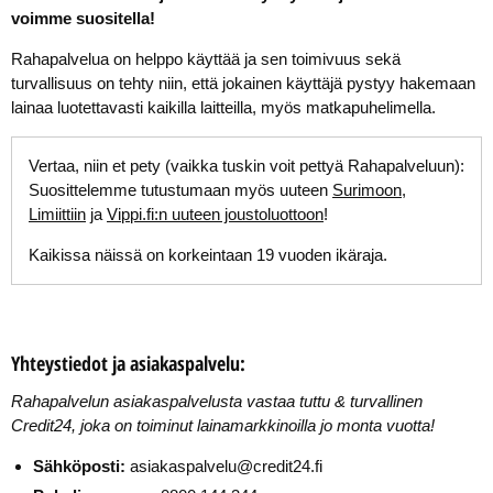
voimme suositella!
Rahapalvelua on helppo käyttää ja sen toimivuus sekä
turvallisuus on tehty niin, että jokainen käyttäjä pystyy hakemaan
lainaa luotettavasti kaikilla laitteilla, myös matkapuhelimella.
Vertaa, niin et pety (vaikka tuskin voit pettyä Rahapalveluun):
Suosittelemme tutustumaan myös uuteen
Surimoon
,
Limiittiin
ja
Vippi.fi:n uuteen joustoluottoon
!
Kaikissa näissä on korkeintaan 19 vuoden ikäraja.
Yhteystiedot ja asiakaspalvelu:
Rahapalvelun asiakaspalvelusta vastaa tuttu & turvallinen
Credit24, joka on toiminut lainamarkkinoilla jo monta vuotta!
Sähköposti:
asiakaspalvelu@credit24.fi