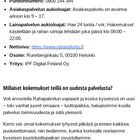
Puhelinnumero:
0800 144 344
Asiakaspalvelun aukioloajat:
Asiakaspalvelu on avoinna
arkisin klo 9 – 17.
Lainapalvelun aukioloajat:
Hae 24 tuntia / vrk: Hakemukset
käsitellään ja rahan siirtoja tehdään joka päivä klo 08:00 –
22:00.
Nettisivu:
https://www.rahapalvelu.fi
Osoite:
Runeberginkatu 5, 00100 Helsinki
Yritys:
IPF Digital Finland Oy
Millaiset kokemukset teillä on uudesta palvelusta?
Voit arvostella Rahapalvelun vapaasti ja koska kyseessä on uusi
– toki vanhat juuret omaava – luottopaikka, haluaisimme kuulla
palvelun toimivuudesta ja siitä yleisesti.
Kerro siis omat kokemukset lyhyesti pitkästi ja ennen kaikkea
puolueettomasti, niin tiedämme, kuinka korkealle nostamme
kyseisen joustoluottopaikan sivustollamme.