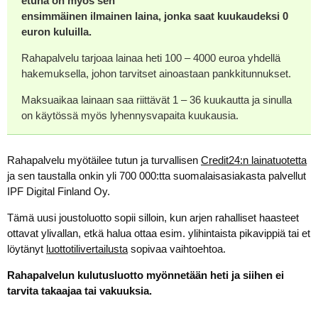
etuna on myös sen
ensimmäinen ilmainen laina, jonka saat kuukaudeksi 0
euron kuluilla.
Rahapalvelu tarjoaa lainaa heti 100 – 4000 euroa yhdellä
hakemuksella, johon tarvitset ainoastaan pankkitunnukset.
Maksuaikaa lainaan saa riittävät 1 – 36 kuukautta ja sinulla
on käytössä myös lyhennysvapaita kuukausia.
Rahapalvelu myötäilee tutun ja turvallisen
Credit24:n lainatuotetta
ja sen taustalla onkin yli 700 000:tta suomalaisasiakasta palvellut
IPF Digital Finland Oy.
Tämä uusi joustoluotto sopii silloin, kun arjen rahalliset haasteet
ottavat ylivallan, etkä halua ottaa esim. ylihintaista pikavippiä tai et
löytänyt
luottotilivertailusta
sopivaa vaihtoehtoa.
Rahapalvelun kulutusluotto myönnetään heti ja siihen ei
tarvita takaajaa tai vakuuksia.