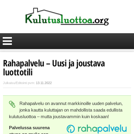
Rahapalvelu – Uusi ja joustava
luottotili
Julkaisu/Editointi pvm:
13.11.2022
Rahapalvelu on avannut markkinoille uuden palvelun,
jonka kautta kuluttajan on mahdollista saada edullista
kulutusluottoa – mutta joustavammin kuin koskaan!
Palvelussa suurena