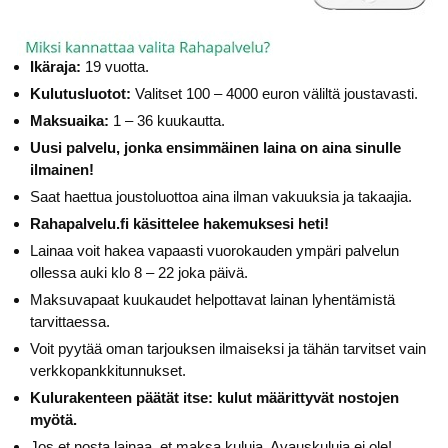
Ikäraja:
19 vuotta.
Kulutusluotot:
Valitset 100 – 4000 euron väliltä joustavasti.
Maksuaika:
1 – 36 kuukautta.
Uusi palvelu, jonka ensimmäinen laina on aina sinulle
ilmainen!
Saat haettua joustoluottoa aina ilman vakuuksia ja takaajia.
Rahapalvelu.fi käsittelee hakemuksesi heti!
Lainaa voit hakea vapaasti vuorokauden ympäri palvelun
ollessa auki klo 8 – 22 joka päivä.
Maksuvapaat kuukaudet helpottavat lainan lyhentämistä
tarvittaessa.
Voit pyytää oman tarjouksen ilmaiseksi ja tähän tarvitset vain
verkkopankkitunnukset.
Kulurakenteen päätät itse: kulut määrittyvät nostojen
myötä.
Jos et nosta lainaa, et maksa kuluja. Avauskuluja ei ole!