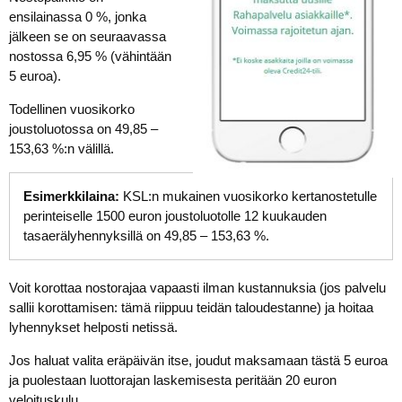
ensilainassa 0 %, jonka
jälkeen se on seuraavassa
nostossa 6,95 % (vähintään
5 euroa).
Todellinen vuosikorko
joustoluotossa on 49,85 –
153,63 %:n välillä.
Esimerkkilaina:
KSL:n mukainen vuosikorko kertanostetulle
perinteiselle 1500 euron joustoluotolle 12 kuukauden
tasaerälyhennyksillä on 49,85 – 153,63 %.
Voit korottaa nostorajaa vapaasti ilman kustannuksia (jos palvelu
sallii korottamisen: tämä riippuu teidän taloudestanne) ja hoitaa
lyhennykset helposti netissä.
Jos haluat valita eräpäivän itse, joudut maksamaan tästä 5 euroa
ja puolestaan luottorajan laskemisesta peritään 20 euron
veloituskulu.