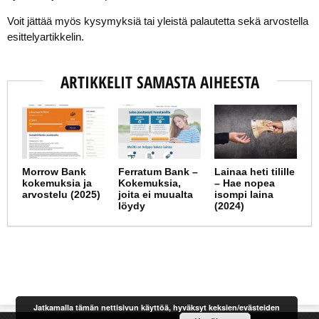
Voit jättää myös kysymyksiä tai yleistä palautetta sekä arvostella
esittelyartikkelin.
ARTIKKELIT SAMASTA AIHEESTA
Morrow Bank
Ferratum Bank –
Lainaa heti tilille
kokemuksia ja
Kokemuksia,
– Hae nopea
arvostelu (2025)
joita ei muualta
isompi laina
löydy
(2024)
Jatkamalla tämän nettisivun käyttöä, hyväksyt keksien/evästeiden