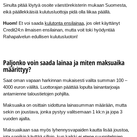
Sinulta pitää löytyä osoite väestörekisterin mukaan Suomesta,
eikä päällekkäisiä kulutusluottoja pidä olla liikaa päällä.
Huom!
Et voi saada
kulutonta ensilainaa
, jos olet käyttänyt
Credit24:n ilmaisen ensilainan, mutta voit toki hyödyntää
Rahapalvelun edullisen kulutusluoton!
Paljonko voin saada lainaa ja miten maksuaika
määrittyy?
Saat oman vapaan harkinnan mukaisesti valita summan 100 –
4000 euron väliltä. Luottorajan päättää lopulta lainantarjoaja
antamienne taloustietojen pohjilta.
Maksuaika on osittain sidottuna lainasumman määrään, mutta
sekin on joustava, jonka pystyy valitsemaan 1 kk:n ja jopa 3
vuoden ajalta.
Maksuaikaan saa myös lyhennysvapaiden kautta lisää joustoa,
jota sopiikin käyttää silloin, kun kaikki ei etene suunnitelmien