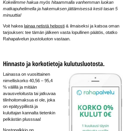
Kokeilimme hakua myös hitaammalla vanhemman luokan
matkapuhelimella ja hakemuksen jättämisessä kesti tasan 5
minuuttia!
Voit hakea
lainaa netistä helposti
& ilmaiseksi ja katsoa oman
tarjouksen: tee tämän jälkeen vasta lopullinen päätös, otatko
Rahapalvelun joustoluoton vastaan.
Hinnasto ja korkotietoja kulutusluotosta.
Lainassa on vuosittainen
nimelliskorko 40,56 – 95,4
% välillä ja mitään
avausveloitusta tai jatkuvaa
tilinhoitomaksua ei ole, joka
on epätyypillistä ja
kuluttajan kannalta tietenkin
pelkästän plusssaa!
Nostopalkkio on