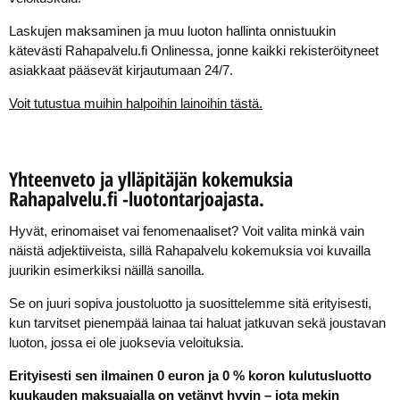
Laskujen maksaminen ja muu luoton hallinta onnistuukin
kätevästi Rahapalvelu.fi Onlinessa, jonne kaikki rekisteröityneet
asiakkaat pääsevät kirjautumaan 24/7.
Voit tutustua muihin halpoihin lainoihin tästä.
Yhteenveto ja ylläpitäjän kokemuksia
Rahapalvelu.fi -luotontarjoajasta.
Hyvät, erinomaiset vai fenomenaaliset? Voit valita minkä vain
näistä adjektiiveista, sillä Rahapalvelu kokemuksia voi kuvailla
juurikin esimerkiksi näillä sanoilla.
Se on juuri sopiva joustoluotto ja suosittelemme sitä erityisesti,
kun tarvitset pienempää lainaa tai haluat jatkuvan sekä joustavan
luoton, jossa ei ole juoksevia veloituksia.
Erityisesti sen ilmainen 0 euron ja 0 % koron kulutusluotto
kuukauden maksuajalla on vetänyt hyvin – jota mekin