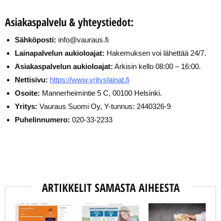
Asiakaspalvelu & yhteystiedot:
Sähköposti:
info@vauraus.fi
Lainapalvelun aukioloajat:
Hakemuksen voi lähettää 24/7.
Asiakaspalvelun aukioloajat:
Arkisin kello 08:00 – 16:00.
Nettisivu:
https://www.yrityslainat.fi
Osoite:
Mannerheimintie 5 C, 00100 Helsinki.
Yritys:
Vauraus Suomi Oy, Y-tunnus: 2440326-9
Puhelinnumero:
020-33-2233
ARTIKKELIT SAMASTA AIHEESTA