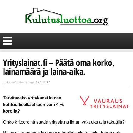
Yrityslainat.fi – Päätä oma korko,
lainamäärä ja laina-aika.
Julkaisu/Editointi pvm:
17.1.2017
Tarvitseeko yrityksesi lainaa
kohtuullisella alkaen vain 4 %
korolla?
Onko kriteereinä saada
yrityslaina
ilman vakuuksia ja takaajia?
Haluaisitko nopean lainan yritykselle netistä, jonka koron voit