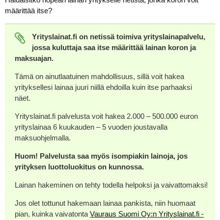
määrittää itse?
Yrityslainat.fi on netissä toimiva yrityslainapalvelu,
jossa kuluttaja saa itse määrittää lainan koron ja
maksuajan.
Tämä on ainutlaatuinen mahdollisuus, sillä voit hakea
yrityksellesi lainaa juuri niillä ehdoilla kuin itse parhaaksi
näet.
Yrityslainat.fi palvelusta voit hakea 2.000 – 500.000 euron
yrityslainaa 6 kuukauden – 5 vuoden joustavalla
maksuohjelmalla.
Huom! Palvelusta saa myös isompiakin lainoja, jos
yrityksen luottoluokitus on kunnossa.
Lainan hakeminen on tehty todella helpoksi ja vaivattomaksi!
Jos olet tottunut hakemaan lainaa pankista, niin huomaat
pian, kuinka vaivatonta
Vauraus Suomi Oy:n Yrityslainat.fi -