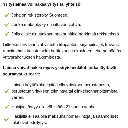
Yrityslainaa voi hakea yritys tai yhteisö:
Joka on rekisteröity Suomeen.
Jonka maksukyky on riittävän vahva.
Jolla ei ole ainuttakaan maksuhäiriömerkintää rekisterissä.
Liitteeksi tarvitaan vahvistettu tilinpäätös, kirjanpitoajot, kuvaus
rahoitushankkeesta sekä hallituksen kokouksen tekemä päätös
yritysrahoituksen hakemisesta.
Lainaa voivat hakea myös yksityishenkilöt, jotka täyttävät
seuraavat kriteerit:
Lainan käyttökohde pitää olla yrityksen perustamista,
perustetun yrityksen toimintaa tai elinkeinonharjoittamista
varten.
Hakijan täytyy olla vähintään 21 vuotta vanha.
Hakijalla ei saa olla maksuhäiriömerkintöjä ja säännölliset
tulot ovat edellytys.