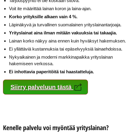
Tarjouspyyntö ei ole koskaan sitova.
Voit ite määrittää lainan koron ja laina-ajan.
Korko yrityksille alkaen vain 4 %.
Läpinäkyvä ja turvallinen suomalainen yrityslainantarjoaja.
Yrityslainat aina ilman mitään vakuuksia tai takaajia.
Lainan korko näkyy aina ennen kuin hyväksyt hakemuksen.
Ei yllättäviä kustannuksia tai epäselvyyksiä lainaehdoissa.
Nykyaikainen ja moderni markkinapaikka yrityslainan
hakemiseen verkossa.
Ei inhottavia paperitöitä tai haastatteluja.
Siirry palveluun tästä
Kenelle palvelu voi myöntää yrityslainan?