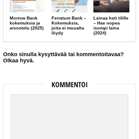
Morrow Bank
Ferratum Bank –
Lainaa heti tilille
kokemuksia ja
Kokemuksia,
– Hae nopea
arvostelu (2025)
joita ei muualta
isompi laina
löydy
(2024)
Onko sinulla kysyttävää tai kommentoitavaa?
Olkaa hyvä.
KOMMENTOI