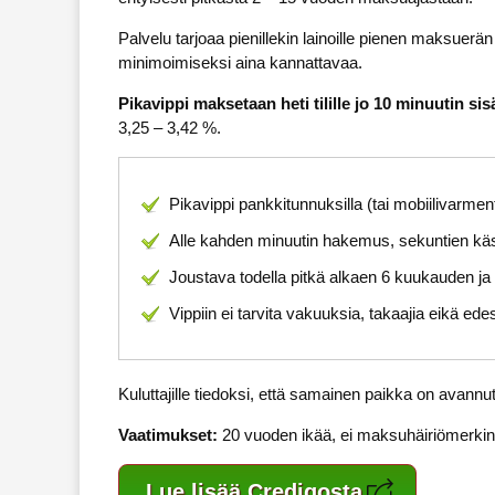
Palvelu tarjoaa pienillekin lainoille pienen maksuerä
minimoimiseksi aina kannattavaa.
Pikavippi maksetaan heti tilille jo 10 minuutin si
3,25 – 3,42 %.
Pikavippi pankkitunnuksilla (tai mobiilivarmente
Alle kahden minuutin hakemus, sekuntien käsi
Joustava todella pitkä alkaen 6 kuukauden j
Vippiin ei tarvita vakuuksia, takaajia eikä edes 
Kuluttajille tiedoksi, että samainen paikka on avann
Vaatimukset:
20 vuoden ikää, ei maksuhäiriömerkint
Lue lisää Credigosta