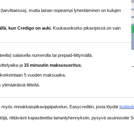
n (tarvittaessa), mutta lainan nopeampi lyhentäminen on kulujen
sällä, kun Credigo on auki.
Kuukausikorko pikavipissä on vain
ella) salaisella numerolla tai prepaid-liittymällä.
ttelyaika ja
15 minuutin maksusuoritus.
a korkeintaan 5 vuoden maksuaika.
ylimääräisiä liitteitä.
ut myös rinnakkaispikavippipalvelun, Easycreditin, josta löydät
lisätied
öjä, riittävästi kapasiteettia lainanlyhennyksiin, pysyvä asuinosoi