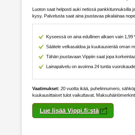
Luoton saat helposti auki netissä pankkitunnuksilla ja
kysy. Palvelusta saat aina joustavaa pikalainaa nopeast
Kyseessä on aina edullinen alkaen vain 1,99
Säätele velkasaldoa ja kuukausierää oman m
Tähän joustavaan Vippiin saat jopa korkeinta
Lainapalvelu on avoinna 24 tuntia vuorokaud
Vaatimukset:
20 vuotta ikää, puhelinnumero, sähköp
kuukausittaiset tulot vaikuttavat. Maksuhäiriömerkin
Lue lisää Vippi.fi:stä