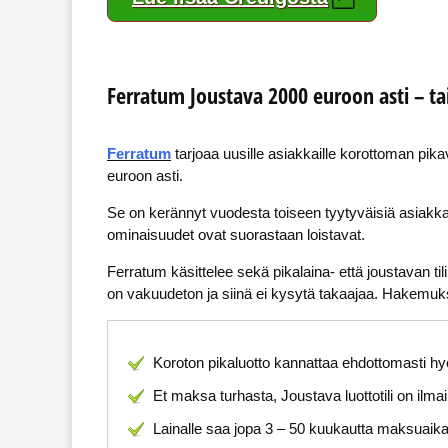
Ferratum Joustava 2000 euroon asti – ta
Ferratum
tarjoaa uusille asiakkaille korottoman pika
euroon asti.
Se on kerännyt vuodesta toiseen tyytyväisiä asiakkait
ominaisuudet ovat suorastaan loistavat.
Ferratum käsittelee sekä pikalaina- että joustavan ti
on vakuudeton ja siinä ei kysytä takaajaa. Hakemukse
Koroton pikaluotto kannattaa ehdottomasti hy
Et maksa turhasta, Joustava luottotili on ilmai
Lainalle saa jopa 3 – 50 kuukautta maksuaik