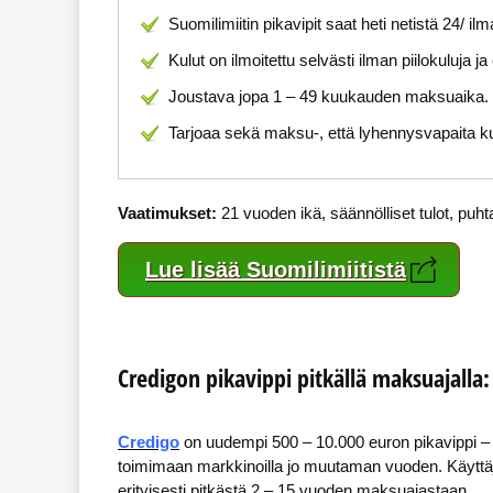
Suomilimiitin pikavipit saat heti netistä 24/ il
Kulut on ilmoitettu selvästi ilman piilokuluja 
Joustava jopa 1 – 49 kuukauden maksuaika.
Tarjoaa sekä maksu-, että lyhennysvapaita 
Vaatimukset:
21 vuoden ikä, säännölliset tulot, puh
Lue lisää Suomilimiitistä
Credigon pikavippi pitkällä maksuajalla:
Credigo
on uudempi 500 – 10.000 euron pikavippi – 
toimimaan markkinoilla jo muutaman vuoden. Käyttäjiä 
erityisesti pitkästä 2 – 15 vuoden maksuajastaan.