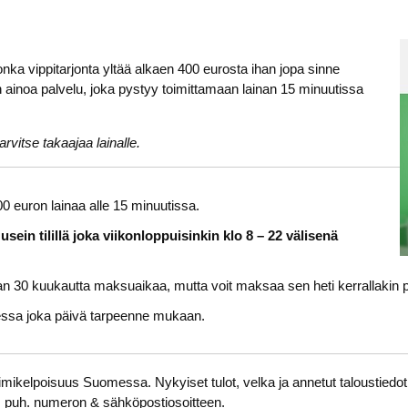
a vippitarjonta yltää alkaen 400 eurosta ihan jopa sinne
 ainoa palvelu, joka pystyy toimittamaan lainan 15 minuutissa
arvitse takaajaa lainalle.
00 euron lainaa alle 15 minuutissa.
sein tilillä joka viikonloppuisinkin klo 8 – 22 välisenä
an 30 kuukautta maksuaikaa, mutta voit maksaa sen heti kerrallakin p
essa joka päivä tarpeenne mukaan.
imikelpoisuus Suomessa. Nykyiset tulot, velka ja annetut taloustiedot
, puh. numeron & sähköpostiosoitteen.