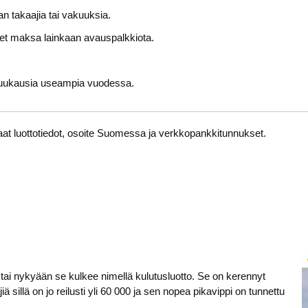
man takaajia tai vakuuksia.
ja et maksa lainkaan avauspalkkiota.
kuukausia useampia vuodessa.
taat luottotiedot, osoite Suomessa ja verkkopankkitunnukset.
tai nykyään se kulkee nimellä kulutusluotto. Se on kerennyt
sillä on jo reilusti yli 60 000 ja sen nopea pikavippi on tunnettu