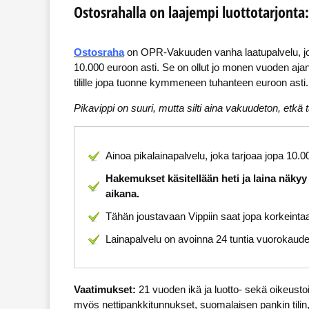
Ostosrahalla on laajempi luottotarjonta:
Ostosraha
on OPR-Vakuuden vanha laatupalvelu, jonk
10.000 euroon asti. Se on ollut jo monen vuoden ajan
tilille jopa tuonne kymmeneen tuhanteen euroon asti.
Pikavippi on suuri, mutta silti aina vakuudeton, etkä t
Ainoa pikalainapalvelu, joka tarjoaa jopa 10.0
Hakemukset käsitellään heti ja laina näkyy u
aikana.
Tähän joustavaan Vippiin saat jopa korkeinta
Lainapalvelu on avoinna 24 tuntia vuorokaud
Vaatimukset:
21 vuoden ikä ja luotto- sekä oikeusto
myös nettipankkitunnukset, suomalaisen pankin tilin