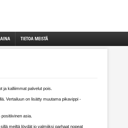
LAINA
TIETOA MEISTÄ
 ja kalliimmat palvelut pois.
ä. Vertailuun on lisätty muutama pikavippi -
positiivinen asia.
sillä meiltä löydät jo valmiiksi parhaat nopeat