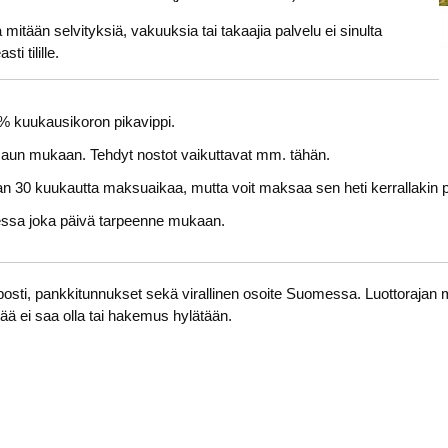
 mitään selvityksiä, vakuuksia tai takaajia palvelu ei sinulta
i tilille.
 % kuukausikoron pikavippi.
aun mukaan. Tehdyt nostot vaikuttavat mm. tähän.
an 30 kuukautta maksuaikaa, mutta voit maksaa sen heti kerrallakin p
essa joka päivä tarpeenne mukaan.
osti, pankkitunnukset sekä virallinen osoite Suomessa. Luottorajan m
tää ei saa olla tai hakemus hylätään.