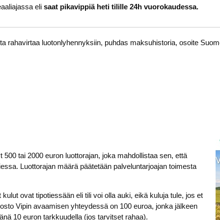
reaaliajassa eli
saat pikavippiä heti tilille 24h vuorokaudessa.
ista rahavirtaa luotonlyhennyksiin, puhdas maksuhistoria, osoite Suo
t 500 tai 2000 euron luottorajan, joka mahdollistaa sen, että
atiessa. Luottorajan määrä päätetään palveluntarjoajan toimesta
lut ovat tipotiessään eli tili voi olla auki, eikä kuluja tule, jos et
nsinosto Vipin avaamisen yhteydessä on 100 euroa, jonka jälkeen
nä 10 euron tarkkuudella (jos tarvitset rahaa).