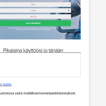
ot täältä
.
te Suomessa sekä mobiilivarmenne/pankkitunnukset.