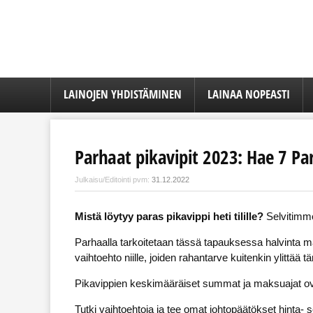
LAINOJEN YHDISTÄMINEN
LAINAA NOPEASTI
Parhaat pikavipit 2023: Hae 7 Para
Julkaisu/Editointi pvm:
31.12.2022
Mistä löytyy paras pikavippi heti tilille?
Selvitimme
Parhaalla tarkoitetaan tässä tapauksessa halvinta ma
vaihtoehto niille, joiden rahantarve kuitenkin ylittä
Pikavippien keskimääräiset summat ja maksuajat ovat
Tutki vaihtoehtoja ja tee omat johtopäätökset hinta- s