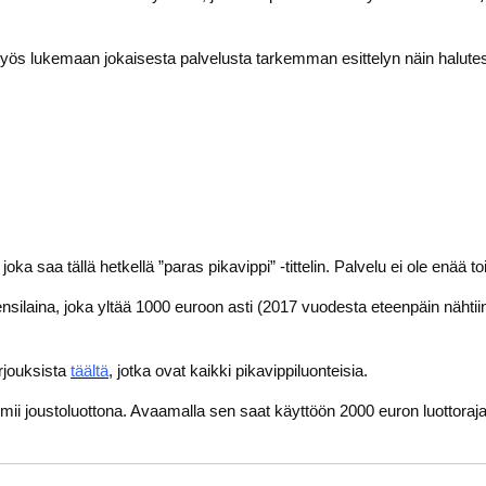
 myös lukemaan jokaisesta palvelusta tarkemman esittelyn näin halute
, joka saa tällä hetkellä ”paras pikavippi” -tittelin. Palvelu ei ole enää 
ensilaina, joka yltää 1000 euroon asti (2017 vuodesta eteenpäin nähtii
rjouksista
täältä
, jotka ovat kaikki pikavippiluonteisia.
oimii joustoluottona. Avaamalla sen saat käyttöön 2000 euron luottorajan