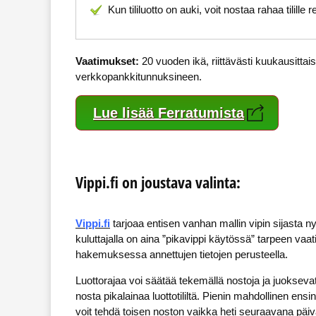
Kun tililuotto on auki, voit nostaa rahaa tilille 
Vaatimukset:
20 vuoden ikä, riittävästi kuukausitta
verkkopankkitunnuksineen.
Lue lisää Ferratumista
Vippi.fi on joustava valinta:
Vippi.fi
tarjoaa entisen vanhan mallin vipin sijasta ny
kuluttajalla on aina ”pikavippi käytössä” tarpeen va
hakemuksessa annettujen tietojen perusteella.
Luottorajaa voi säätää tekemällä nostoja ja juoksevat ku
nosta pikalainaa luottotililtä. Pienin mahdollinen e
voit tehdä toisen noston vaikka heti seuraavana päivä