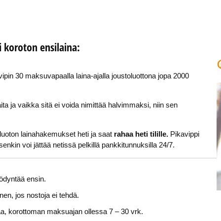
i koroton ensilaina:
vipin 30 maksuvapaalla laina-ajalla joustoluottona jopa 2000
a ja vaikka sitä ei voida nimittää halvimmaksi, niin sen
liluoton lainahakemukset heti ja saat
rahaa heti tilille.
Pikavippi
nkin voi jättää netissä pelkillä pankkitunnuksilla 24/7.
ödyntää ensin.
nen, jos nostoja ei tehdä.
aa, korottoman maksuajan ollessa 7 – 30 vrk.