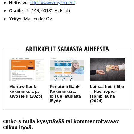
Nettisivu:
https://www.mylender.fi
Osoite:
PL 149, 00131 Helsinki
Yritys:
My Lender Oy
ARTIKKELIT SAMASTA AIHEESTA
Morrow Bank
Ferratum Bank –
Lainaa heti tilille
kokemuksia ja
Kokemuksia,
– Hae nopea
arvostelu (2025)
joita ei muualta
isompi laina
löydy
(2024)
Onko sinulla kysyttävää tai kommentoitavaa?
Olkaa hyvä.