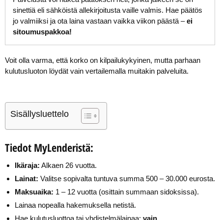
sinettiä eli sähköistä allekirjoitusta vaille valmis. Hae päätös
jo valmiiksi ja ota laina vastaan vaikka viikon päästä –
ei
sitoumuspakkoa!
Voit olla varma, että korko on kilpailukykyinen, mutta parhaan
kulutusluoton löydät vain vertailemalla muitakin palveluita.
Sisällysluettelo
Tiedot MyLenderistä:
Ikäraja:
Alkaen 26 vuotta.
Lainat:
Valitse sopivalta tuntuva summa 500 – 30.000 eurosta.
Maksuaika:
1 – 12 vuotta (osittain summaan sidoksissa).
Lainaa nopealla hakemuksella netistä.
Hae kulutusluottoa tai yhdistelmälainaa:
vain