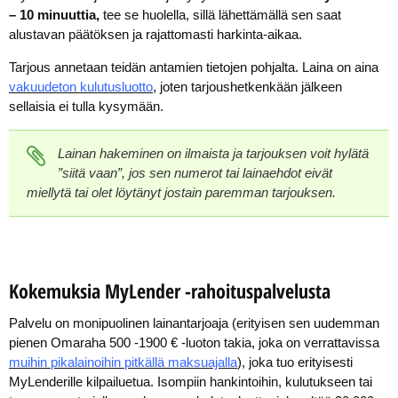
– 10 minuuttia,
tee se huolella, sillä lähettämällä sen saat
alustavan päätöksen ja rajattomasti harkinta-aikaa.
Tarjous annetaan teidän antamien tietojen pohjalta. Laina on aina
vakuudeton kulutusluotto
, joten tarjoushetkenkään jälkeen
sellaisia ei tulla kysymään.
Lainan hakeminen on ilmaista ja tarjouksen voit hylätä
”siitä vaan”, jos sen numerot tai lainaehdot eivät
miellytä tai olet löytänyt jostain paremman tarjouksen.
Kokemuksia MyLender -rahoituspalvelusta
Palvelu on monipuolinen lainantarjoaja (erityisen sen uudemman
pienen Omaraha 500 -1900 € -luoton takia, joka on verrattavissa
muihin pikalainoihin pitkällä maksuajalla
), joka tuo erityisesti
MyLenderille kilpailuetua. Isompiin hankintoihin, kulutukseen tai