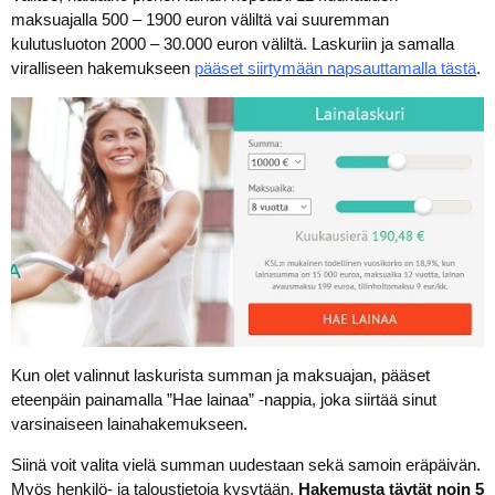
maksuajalla 500 – 1900 euron väliltä vai suuremman
kulutusluoton 2000 – 30.000 euron väliltä. Laskuriin ja samalla
viralliseen hakemukseen
pääset siirtymään napsauttamalla tästä
.
Kun olet valinnut laskurista summan ja maksuajan, pääset
eteenpäin painamalla ”Hae lainaa” -nappia, joka siirtää sinut
varsinaiseen lainahakemukseen.
Siinä voit valita vielä summan uudestaan sekä samoin eräpäivän.
Myös henkilö- ja taloustietoja kysytään.
Hakemusta täytät noin 5