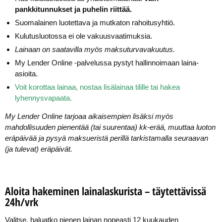
pankkitunnukset ja puhelin riittää.
Suomalainen luotettava ja mutkaton rahoitusyhtiö.
Kulutusluotossa ei ole vakuusvaatimuksia.
Lainaan on saatavilla myös maksuturvavakuutus.
My Lender Online -palvelussa pystyt hallinnoimaan laina-
asioita.
Voit korottaa lainaa, nostaa lisälainaa tilille tai hakea
lyhennysvapaata.
My Lender Online tarjoaa aikaisempien lisäksi myös
mahdollisuuden pienentää (tai suurentaa) kk-erää, muuttaa luoton
eräpäivää ja pysyä maksueristä perillä tarkistamalla seuraavan
(ja tulevat) eräpäivät.
Aloita hakeminen lainalaskurista – täytettävissä
24h/vrk
Valitse, haluatko pienen lainan nopeasti 12 kuukauden