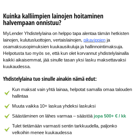
Kuinka kalliimpien lainojen hoitaminen
halvempaan onnistuu?
MyLender Yhdistelylaina on helppo tapa alentaa tämän hetkisten
lainojen, kulutusluottojen, vertaislainojen,
pikavippien
ja
osamaksusopimuksien kuukausikuluja ja hallinnointimaksuja.
Helpotusta tuo myös se, että kun olet korvannut yhdistelylainalla
kaikki aikaisemmat, jää sinulle tasan yksi lasku maksettavaksi
kuukaudessa.
Yhdistelylaina tuo sinulle ainakin nämä edut:
Kun maksat vain yhtä lainaa, helpotat samalla omaa talouden
hallintaa
Muuta vaikka 10+ laskua yhdeksi laskuksi
Säästäminen on lähes varmaa – säästöä
jopa 500+ € / kk
Tulet tietämään varmasti sentin tarkkuudella, paljonko
velkoihin menee kuukaudessa