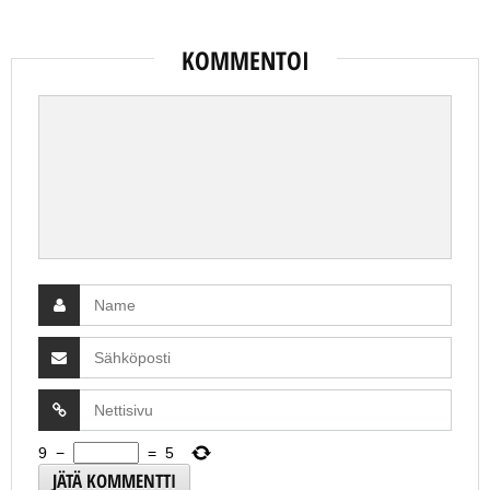
KOMMENTOI
9
−
=
5