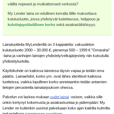
väliltä nopeasti ja mutkattomasti verkosta?
My Lender laina on edullinen kerralla tilille maksettava
kulutusluotto, jossa yhdistyvät luotettavuus, helppous ja
kuluttajaystävällinen korko
sekä asiakaslähtöisyys.
Lainatuotteita MyLenderillä on 3 kappaletta: vakuudeton
kulutusluotto 2000 – 30.000 €, pienempi 500 – 1999 € ”Omaraha”
-laina ja vanhojen lainojen yhdistely/velkajärjestely niin kutsutulla
yhdistelyluotolla.
Käyttökohde on kaikissa lainoissa täysin vapaa ja teidän oma
päätös. Lainaehdot, korko ym. ovat lähes identtiset kaikissa
tuotteissa, vaikka lopullinen korko annetaankin teidän antamien
tietojen perusteella lainatarjouksen ohessa.
Palvelun voi laskea mukaan
uudet lainat
-osioon, vaikka sille
onkin kertynyt kokemusta ja asiakaskuntaa jo pidempään: My
Lender on kuitenkin uusinut palveluaan koko ajan kaikilta kulmilta
tarkasteltuna
parempaan suuntaan
.