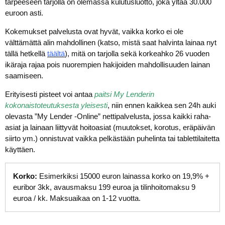
tarpeeseen tarjolla on olemassa kulutusluotto, joka yltää 30.000
euroon asti.
Kokemukset palvelusta ovat hyvät, vaikka korko ei ole
välttämättä alin mahdollinen (katso, mistä saat halvinta lainaa nyt
tällä hetkellä
täältä
), mitä on tarjolla sekä korkeahko 26 vuoden
ikäraja rajaa pois nuorempien hakijoiden mahdollisuuden lainan
saamiseen.
Erityisesti pisteet voi antaa
paitsi My Lenderin
kokonaistoteutuksesta yleisesti
, niin ennen kaikkea sen 24h auki
olevasta ”My Lender -Online” nettipalvelusta, jossa kaikki raha-
asiat ja lainaan liittyvät hoitoasiat (muutokset, korotus, eräpäivän
siirto ym.) onnistuvat vaikka pelkästään puhelinta tai tablettilaitetta
käyttäen.
Korko:
Esimerkiksi 15000 euron lainassa korko on 19,9% +
euribor 3kk, avausmaksu 199 euroa ja tilinhoitomaksu 9
euroa / kk. Maksuaikaa on 1-12 vuotta.