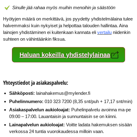
Sinulle jää rahaa myös muihin menoihin ja säästöön
Hyötyjen määrä on merkittävä, jos pyydetty yhdistelmälaina tulee
halvemmaksi kuin nykyiset ja helpottaa talouden hallintaa. Aina
lainojen yhdistäminen ei kuitenkaan kannata eli
vertailu
niidenkin
suhteen on vähintäänkin fiksua.
Haluan kokeilla yhdistelylainaa
Yhteystiedot ja asiakaspalvelu:
Sähköposti:
lainahakemus@mylender.fi
Puhelinnumero:
010 323 7200 (8,35 snt/puh + 17,17 snt/min)
Asiakaspalvelun aukioloajat:
Puhelinpalvelu avoinna ma-pe
09:00 – 17:00. Lauantaisin ja sunnuntaisin se on kiinni.
Lainapalvelun aukioloajat:
Voitte ladata hakemuksen sisään
verkossa 24 tuntia vuorokaudessa milloin vaan.