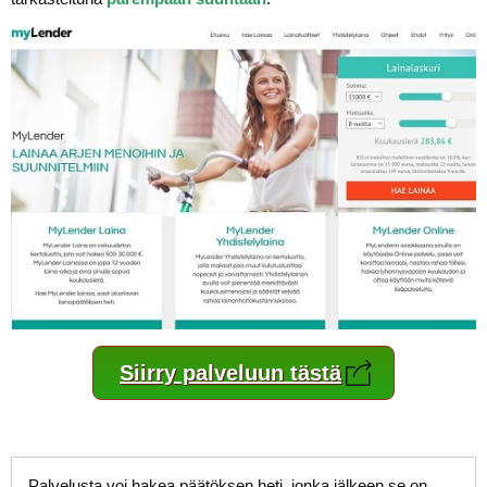
Siirry palveluun tästä
Palvelusta voi hakea päätöksen heti, jonka jälkeen se on