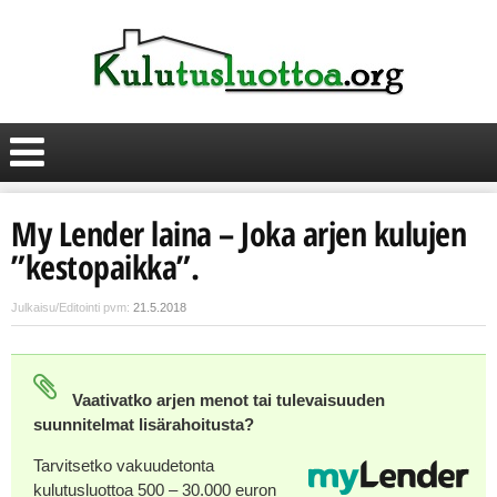
My Lender laina – Joka arjen kulujen
”kestopaikka”.
Julkaisu/Editointi pvm:
21.5.2018
Vaativatko arjen menot tai tulevaisuuden
suunnitelmat lisärahoitusta?
Tarvitsetko vakuudetonta
kulutusluottoa 500 – 30.000 euron