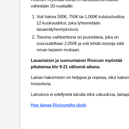
vähintään 20-vuotiaille:
Voit hakea 500€, 750€ tai 1.000€ kulutusluottoa
12 kuukaudeksi, joka lyhennetään
tasaerälyhennyksissä.
Toisena vaihtoehtona on joustolaina, joka on
suuruudeltaan 2.050€ ja voit tehdä nostoja siitä
oman tarpeen mukaan.
Lauantaisin ja sunnuntaisin Risicum myöntää
pikalainaa klo 9-21 välisenä aikana.
Lainan hakeminen on helppoa ja nopeaa, eikä hakemu
Instantoria.
Lainoissa ei edellytetä takuita eikä vakuuksia, laina
Hae lainaa Risicumilta tästä