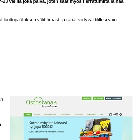
23 välillä joka päivä, joten saat myös Ferratumilta lainaa
luottopäätöksen välittömästi ja rahat siirtyvät tilillesi vain
an
n