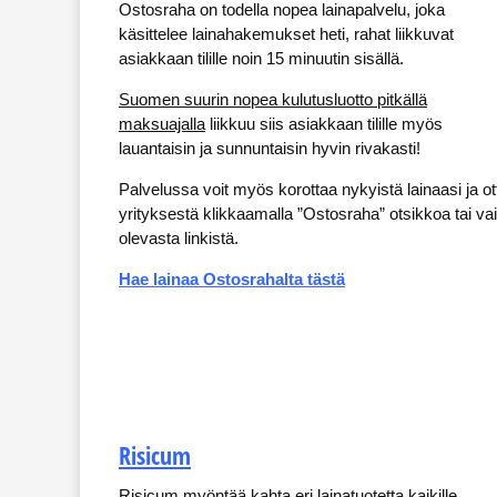
Ostosraha on todella nopea lainapalvelu, joka
käsittelee lainahakemukset heti, rahat liikkuvat
asiakkaan tilille noin 15 minuutin sisällä.
Suomen suurin nopea kulutusluotto pitkällä
maksuajalla
liikkuu siis asiakkaan tilille myös
lauantaisin ja sunnuntaisin hyvin rivakasti!
Palvelussa voit myös korottaa nykyistä lainaasi ja ot
yrityksestä klikkaamalla ”Ostosraha” otsikkoa tai vaih
olevasta linkistä.
Hae lainaa Ostosrahalta tästä
Risicum
Risicum myöntää kahta eri lainatuotetta kaikille