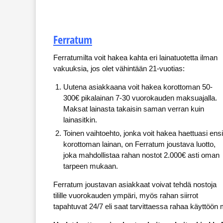
Ferratum
Ferratumilta voit hakea kahta eri lainatuotetta ilman
vakuuksia, jos olet vähintään 21-vuotias:
Uutena asiakkaana voit hakea korottoman 50-
300€ pikalainan 7-30 vuorokauden maksuajalla.
Maksat lainasta takaisin saman verran kuin
lainasitkin.
Toinen vaihtoehto, jonka voit hakea haettuasi ens
korottoman lainan, on Ferratum joustava luotto,
joka mahdollistaa rahan nostot 2.000€ asti oman
tarpeen mukaan.
Ferratum joustavan asiakkaat voivat tehdä nostoja
tilille vuorokauden ympäri, myös rahan siirrot
tapahtuvat 24/7 eli saat tarvittaessa rahaa käyttöön m