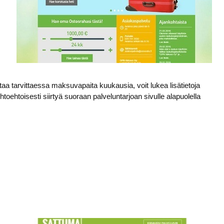
taa tarvittaessa maksuvapaita kuukausia, voit lukea lisätietoja
toehtoisesti siirtyä suoraan palveluntarjoan sivulle alapuolella