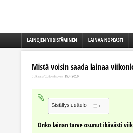
LAINOJEN YHDISTÄMINEN
LAINAA NOPEASTI
Mistä voisin saada lainaa viikon
Julkaisu/Editointi pvm:
15.4.2016
Sisällysluettelo
Onko lainan tarve osunut ikävästi viik