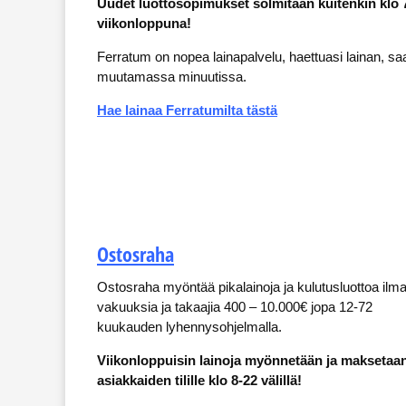
Uudet luottosopimukset solmitaan kuitenkin klo 7-
viikonloppuna!
Ferratum on nopea lainapalvelu, haettuasi lainan, saat 
muutamassa minuutissa.
Hae lainaa Ferratumilta tästä
Ostosraha
Ostosraha myöntää pikalainoja ja kulutusluottoa ilm
vakuuksia ja takaajia 400 – 10.000€ jopa 12-72
kuukauden lyhennysohjelmalla.
Viikonloppuisin lainoja myönnetään ja maksetaa
asiakkaiden tilille klo 8-22 välillä!