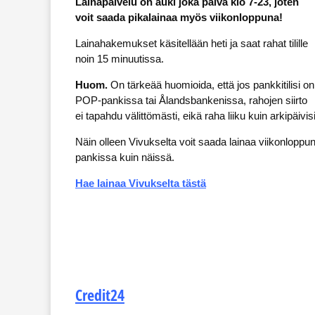
Lainapalvelu on auki joka päivä klo 7-23, joten
voit saada pikalainaa myös viikonloppuna!
Lainahakemukset käsitellään heti ja saat rahat tilille
noin 15 minuutissa.
Huom.
On tärkeää huomioida, että jos pankkitilisi on
POP-pankissa tai Ålandsbankenissa, rahojen siirto
ei tapahdu välittömästi, eikä raha liiku kuin arkipäivis
Näin olleen Vivukselta voit saada lainaa viikonlopp
pankissa kuin näissä.
Hae lainaa Vivukselta tästä
Credit24