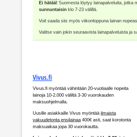
Ei hätää!
Suomesta löytyy lainapalveluita, jotka 
sunnuntaisin
klo 7-23 välillä.
Voit saada siis myös viikonloppuna lainan nopeasti
Valitse vain jokin seuraavista lainapalveluista ja
Vivus.fi
Vivus.fi myöntää vähintään 20-vuotiaalle nopeita
lainoja 10-2.000 väliltä 3-30 vuorokauden
maksuohjelmalla.
Uusille asiakkaille Vivus myöntää
ilmaista
vakuudetonta ensilainaa
400€ asti, saat korotonta
maksuaikaa jopa 30 vuorokautta.