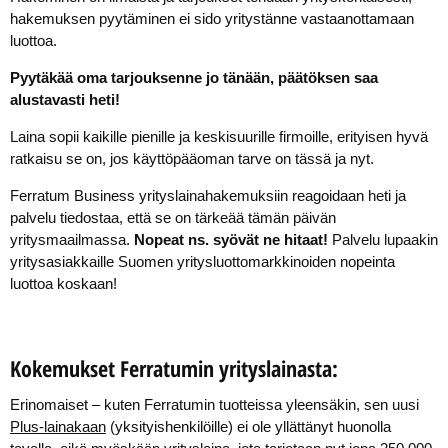
hakemuksen pyytäminen ei sido yritystänne vastaanottamaan
luottoa.
Pyytäkää oma tarjouksenne jo tänään, päätöksen saa
alustavasti heti!
Laina sopii kaikille pienille ja keskisuurille firmoille, erityisen hyvä
ratkaisu se on, jos käyttöpääoman tarve on tässä ja nyt.
Ferratum Business yrityslainahakemuksiin reagoidaan heti ja
palvelu tiedostaa, että se on tärkeää tämän päivän
yritysmaailmassa.
Nopeat ns. syövät ne hitaat!
Palvelu lupaakin
yritysasiakkaille Suomen yritysluottomarkkinoiden nopeinta
luottoa koskaan!
Kokemukset Ferratumin yrityslainasta:
Erinomaiset – kuten Ferratumin tuotteissa yleensäkin, sen uusi
Plus-lainakaan
(yksityishenkilöille) ei ole yllättänyt huonolla