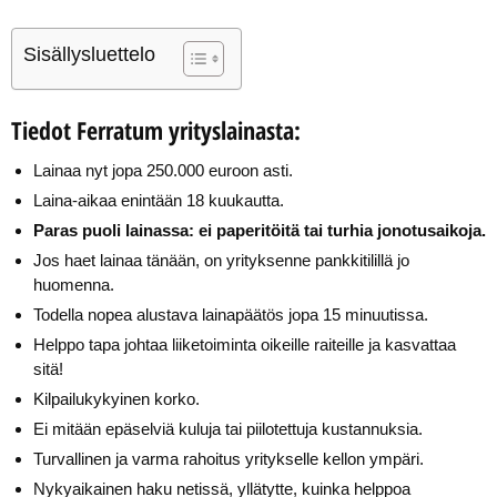
Sisällysluettelo
Tiedot Ferratum yrityslainasta:
Lainaa nyt jopa 250.000 euroon asti.
Laina-aikaa enintään 18 kuukautta.
Paras puoli lainassa: ei paperitöitä tai turhia jonotusaikoja.
Jos haet lainaa tänään, on yrityksenne pankkitilillä jo
huomenna.
Todella nopea alustava lainapäätös jopa 15 minuutissa.
Helppo tapa johtaa liiketoiminta oikeille raiteille ja kasvattaa
sitä!
Kilpailukykyinen korko.
Ei mitään epäselviä kuluja tai piilotettuja kustannuksia.
Turvallinen ja varma rahoitus yritykselle kellon ympäri.
Nykyaikainen haku netissä, yllätytte, kuinka helppoa