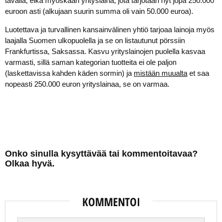
tavalla, eikä myöskään yrityslaina, jota tarjotaan nyt jopa 250.000
euroon asti (alkujaan suurin summa oli vain 50.000 euroa).
Luotettava ja turvallinen kansainvälinen yhtiö tarjoaa lainoja myös
laajalla Suomen ulkopuolella ja se on listautunut pörssiin
Frankfurtissa, Saksassa. Kasvu yrityslainojen puolella kasvaa
varmasti, sillä saman kategorian tuotteita ei ole paljon
(laskettavissa kahden käden sormin) ja
mistään muualta
et saa
nopeasti 250.000 euron yrityslainaa, se on varmaa.
Onko sinulla kysyttävää tai kommentoitavaa?
Olkaa hyvä.
KOMMENTOI