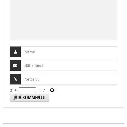
3
+
=
7