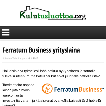
Ferratum Business yrityslaina
Julkaisu/Editointi pvm:
4.1.2018
Haluaisitko yrityksellesi lisää potkua nykyhetkeen ja samalla
tulevaisuuteen, mutta käteispaukut eivät juuri tällä hetkellä riitä?
Tarvitsetteko nopeaa
lainaa jotain hyvin
ajankohtaista
investointia varten ja käteisvarat ovat väliaikaisesti tällä hetkellä
hatarat?