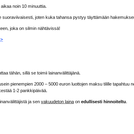
aikaa noin 10 minuuttia.
e suoraviivaisesti, joten kuka tahansa pystyy täyttämään hakemukse
een, joka on silmin nähtävissä!
>>
uttaa tähän, sillä se toimii lainanvälittäjänä.
usein pienempien 2000 – 5000 euron luottojen maksu tilille tapahtuu n
i kestää 1-2 pankkipäivää.
nanvälittäjistä ja sen
vakuudeton laina
on
edullisesti hinnoiteltu
.