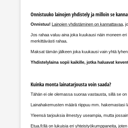
Onnistuuko lainojen yhdistely ja milloin se kanna
Onnistuu!
Lainojen yhdistäminen on kannattavaa
, 
Jos rahaa valuu aina joka kuukausi näin moneen eri su
merkittävästi rahaa.
Maksat tämän jälkeen joka kuukausi vain yhtä lyhe
Yhdistelylaina sopii kaikille, jotka haluavat keve
Kuinka monta lainatarjousta voin saada?
Tähän ei ole olemassa suoraa vastausta, sillä se on 
Lainahakemusten määrä riippuu mm. hakemastasi la
Yleensä tarjouksia ilmestyy useampia, mutta jossain ta
Etua.fi:llä on lukuisia eri yhteistyökumppaneita, joten