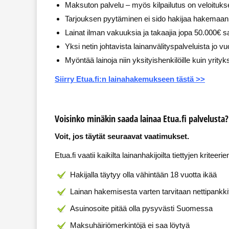
Maksuton palvelu – myös kilpailutus on veloituks
Tarjouksen pyytäminen ei sido hakijaa hakemaan 
Lainat ilman vakuuksia ja takaajia jopa 50.000€ 
Yksi netin johtavista lainanvälityspalveluista jo v
Myöntää lainoja niin yksityishenkilöille kuin yrityks
Siirry Etua.fi:n lainahakemukseen tästä >>
Voisinko minäkin saada lainaa Etua.fi palvelusta?
Voit, jos täytät seuraavat vaatimukset.
Etua.fi vaatii kaikilta lainanhakijoilta tiettyjen kriteer
Hakijalla täytyy olla vähintään 18 vuotta ikää
Lainan hakemisesta varten tarvitaan nettipankk
Asuinosoite pitää olla pysyvästi Suomessa
Maksuhäiriömerkintöjä ei saa löytyä