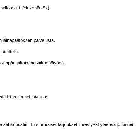
: palkkakuitti/eläkepäätös)
 lainapäätöksen palvelusta.
 puutteita.
 ympäri jokaisena viikonpäivänä.
 Etua.fi:n nettisivuilla:
ia sähköpostiin. Ensimmäiset tarjoukset ilmestyvät yleensä jo tunti