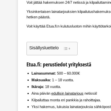
Voit jättää hakemuksen 24/7 netissä ja kilpailuttamine
Yksinkertaisen lainatarjouksien kilpailutushakemuks
hetken päästä.
Voit käyttää Etua.fi:n kulutusluoton mihin käyttötark
Sisällysluettelo
Etua.fi: perustiedot yrityksestä
Lainasummat:
500 – 60.000€
Maksuaika:
1 – 18 vuotta.
Ikäraja:
18 vuotta.
Aina päivän
edullisin lainatarjous
netissä!
Kilpailuttaa monta eri pankkia ja rahoittajaa.
Yksi hakemus, lukuisia lainatarjouksia sähköposti