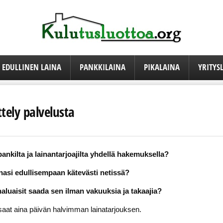
EDULLINEN LAINA
PANKKILAINA
PIKALAINA
YRITYS
tely palvelusta
pankilta ja lainantarjoajilta yhdellä hakemuksella?
ainasi edullisempaan kätevästi netissä?
aluaisit saada sen ilman vakuuksia ja takaajia?
a saat aina päivän halvimman lainatarjouksen.