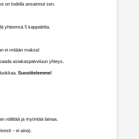
 on todella ansainnut sen.
lä yhteensä 5 kappaletta.
kun ei mitään maksa!
 saada asiakaspalveluun yhteys.
a luokkaa.
Suosittelemme!
an välittää ja myöntää lainaa.
sesti – ei aina).