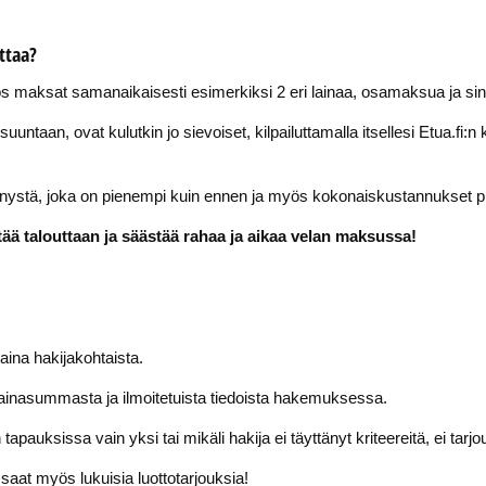
ttaa?
jos maksat samanaikaisesti esimerkiksi 2 eri lainaa, osamaksua ja sinul
untaan, ovat kulutkin jo sievoiset, kilpailuttamalla itsellesi Etua.fi
nnystä, joka on pienempi kuin ennen ja myös kokonaiskustannukset p
ntää talouttaan ja säästää rahaa ja aikaa velan maksussa!
aina hakijakohtaista.
inasummasta ja ilmoitetuista tiedoista hakemuksessa.
pauksissa vain yksi tai mikäli hakija ei täyttänyt kriteereitä, ei tarjo
 saat myös lukuisia luottotarjouksia!