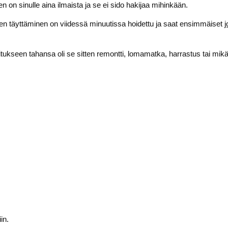
n on sinulle aina ilmaista ja se ei sido hakijaa mihinkään.
en täyttäminen on viidessä minuutissa hoidettu ja saat ensimmäiset
j
oitukseen tahansa oli se sitten remontti, lomamatka, harrastus tai mik
in.