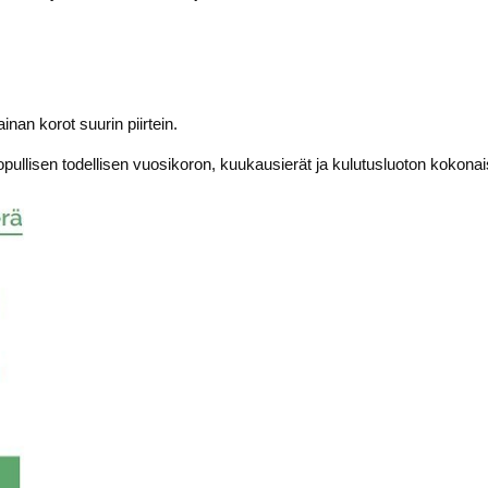
ainan korot suurin piirtein.
opullisen todellisen vuosikoron, kuukausierät ja kulutusluoton kokona