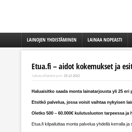
LAINOJEN YHDISTÄMINEN
LAINAA NOPEASTI
Etua.fi – aidot kokemukset ja esit
Julkaisu/Editointi pvm:
25.12.2022
Haluaisitko saada monta lainatarjousta yli 25 eri 
Etsitkö palvelua, jossa voisit vaihtaa nykyisen l
Oletko 500 – 60.000€ kulutusluoton tarpeessa ja h
Etua.fi kilpailuttaa monta palvelua yhdellä kerralla j