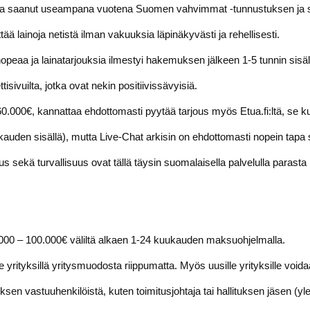
i ja saanut useampana vuotena Suomen vahvimmat -tunnustuksen ja se
ttää lainoja netistä ilman vakuuksia läpinäkyvästi ja rehellisesti.
opeaa ja lainatarjouksia ilmestyi hakemuksen jälkeen 1-5 tunnin sisäl
sivuilta, jotka ovat nekin positiivissävyisiä.
60.000€, kannattaa ehdottomasti pyytää tarjous myös Etua.fi:ltä, se 
auden sisällä), mutta Live-Chat arkisin on ehdottomasti nopein tapa
s sekä turvallisuus ovat tällä täysin suomalaisella palvelulla parast
 1000 – 100.000€ väliltä alkaen 1-24 kuukauden maksuohjelmalla.
e yrityksillä yritysmuodosta riippumatta. Myös uusille yrityksille voida
sen vastuuhenkilöistä, kuten toimitusjohtaja tai hallituksen jäsen (ylei