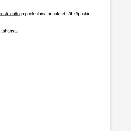
oustoluotto
ja pankkilainatarjoukset sähköpostiin
ä tahansa.