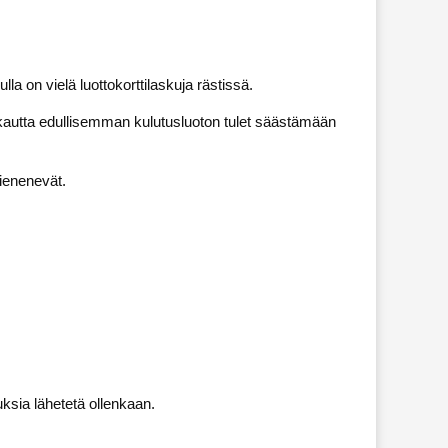
la on vielä luottokorttilaskuja rästissä.
:n kautta edullisemman kulutusluoton tulet säästämään
ienenevät.
uksia lähetetä ollenkaan.