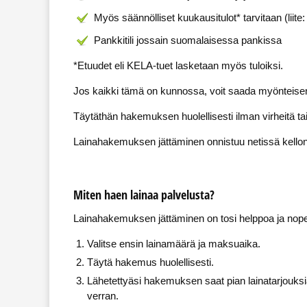
Myös säännölliset kuukausitulot* tarvitaan (liite
Pankkitili jossain suomalaisessa pankissa
*Etuudet eli KELA-tuet lasketaan myös tuloiksi.
Jos kaikki tämä on kunnossa, voit saada myönteisen
Täytäthän hakemuksen huolellisesti ilman virheitä tai
Lainahakemuksen jättäminen onnistuu netissä kellon
Miten haen lainaa palvelusta?
Lainahakemuksen jättäminen on tosi helppoa ja nopeaa
Valitse ensin lainamäärä ja maksuaika.
Täytä hakemus huolellisesti.
Lähetettyäsi hakemuksen saat pian lainatarjouks
verran.