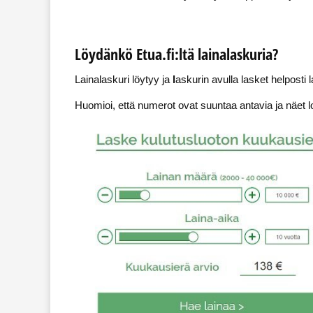
Löydänkö Etua.fi:ltä lainalaskuria?
Lainalaskuri löytyy ja
l
askurin avulla lasket helposti l
Huomioi, että numerot ovat suuntaa antavia ja näet l