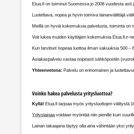
Etua.fi on toiminut Suomessa jo 2008 vuodesta ast
Luotettava, nopea ja hyvin toimiva lainanvälittäjä väli
Meillä on hyviä kokemuksia palvelusta, toiminta on n
Voit lukea muiden käyttäjien kokemuksia Etua.fi:n netti
Kun tarvitset nopeaa luottoa ilman vakuuksia 500 – 
Asiakaspalvelu vastaa nopeasti sähköpostiin (vuorok
Yhteenvetona:
Palvelu on erinomainen ja luotettavuu
Voinko hakea palvelusta yritysluottoa?
Kyllä!
Etua.fi tarjoaa myös yritysluottojen välitystä
Yrityslainaa
voidaan myöntää niin pienille kuin suurill
Lainan takaajana täytyy olla aina vähintään yksi yrityk