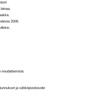
eton!
lainaa.
saakka.
uodesta 2008.
illekin.
ien noudattamista:
itunnukset ja sähköpostiosoite