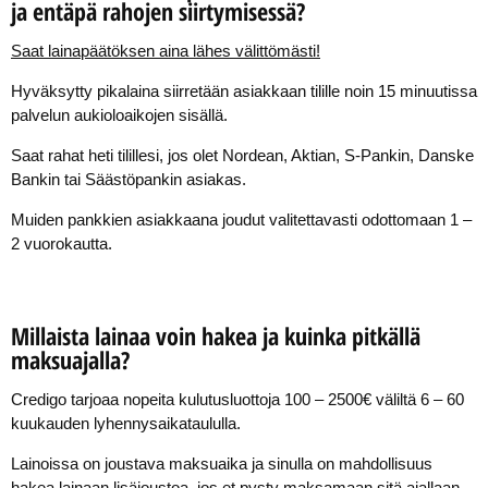
ja entäpä rahojen siirtymisessä?
Saat lainapäätöksen aina lähes välittömästi!
Hyväksytty pikalaina siirretään asiakkaan tilille noin 15 minuutissa
palvelun aukioloaikojen sisällä.
Saat rahat heti tilillesi, jos olet Nordean, Aktian, S-Pankin, Danske
Bankin tai Säästöpankin asiakas.
Muiden pankkien asiakkaana joudut valitettavasti odottomaan 1 –
2 vuorokautta.
Millaista lainaa voin hakea ja kuinka pitkällä
maksuajalla?
Credigo tarjoaa nopeita kulutusluottoja 100 – 2500€ väliltä 6 – 60
kuukauden lyhennysaikataululla.
Lainoissa on joustava maksuaika ja sinulla on mahdollisuus
hakea lainaan lisäjoustoa, jos et pysty maksamaan sitä ajallaan.