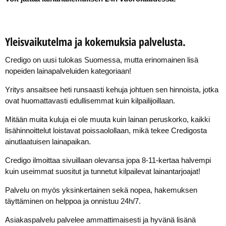
Yleisvaikutelma ja kokemuksia palvelusta.
Credigo on uusi tulokas Suomessa, mutta erinomainen lisä
nopeiden lainapalveluiden kategoriaan!
Yritys ansaitsee heti runsaasti kehuja johtuen sen hinnoista, jotka
ovat huomattavasti edullisemmat kuin kilpailijoillaan.
Mitään muita kuluja ei ole muuta kuin lainan peruskorko, kaikki
lisähinnoittelut loistavat poissaolollaan, mikä tekee Credigosta
ainutlaatuisen lainapaikan.
Credigo ilmoittaa sivuillaan olevansa jopa 8-11-kertaa halvempi
kuin useimmat suositut ja tunnetut kilpailevat lainantarjoajat!
Palvelu on myös yksinkertainen sekä nopea, hakemuksen
täyttäminen on helppoa ja onnistuu 24h/7.
Asiakaspalvelu palvelee ammattimaisesti ja hyvänä lisänä