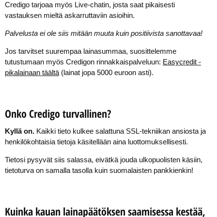
Credigo tarjoaa myös Live-chatin, josta saat pikaisesti
vastauksen mieltä askarruttaviin asioihin.
Palvelusta ei ole siis mitään muuta kuin positiivista sanottavaa!
Jos tarvitset suurempaa lainasummaa, suosittelemme
tutustumaan myös Credigon rinnakkaispalveluun:
Easycredit -
pikalainaan täältä
(lainat jopa 5000 euroon asti).
Onko Credigo turvallinen?
Kyllä on.
Kaikki tieto kulkee salattuna SSL-tekniikan ansiosta ja
henkilökohtaisia tietoja käsitellään aina luottomuksellisesti.
Tietosi pysyvät siis salassa, eivätkä jouda ulkopuolisten käsiin,
tietoturva on samalla tasolla kuin suomalaisten pankkienkin!
Kuinka kauan lainapäätöksen saamisessa kestää,