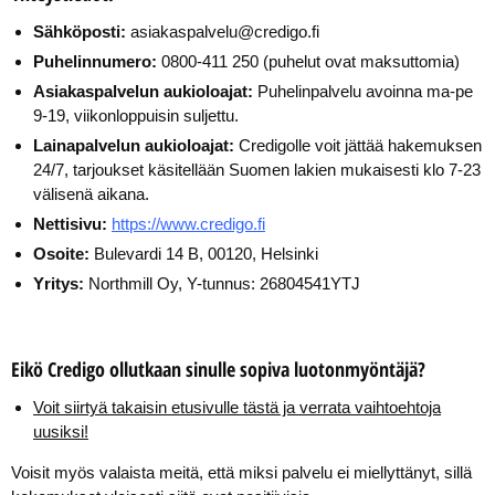
Sähköposti:
asiakaspalvelu@credigo.fi
Puhelinnumero:
0800-411 250 (puhelut ovat maksuttomia)
Asiakaspalvelun aukioloajat:
Puhelinpalvelu avoinna ma-pe
9-19, viikonloppuisin suljettu.
Lainapalvelun aukioloajat:
Credigolle voit jättää hakemuksen
24/7, tarjoukset käsitellään Suomen lakien mukaisesti klo 7-23
välisenä aikana.
Nettisivu:
https://www.credigo.fi
Osoite:
Bulevardi 14 B, 00120, Helsinki
Yritys:
Northmill Oy, Y-tunnus: 26804541YTJ
Eikö Credigo ollutkaan sinulle sopiva luotonmyöntäjä?
Voit siirtyä takaisin etusivulle tästä ja verrata vaihtoehtoja
uusiksi!
Voisit myös valaista meitä, että miksi palvelu ei miellyttänyt, sillä