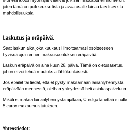
Monesti luotonmyöntäjät vaativat julkisen matkapuhelinnumeron,
joten tämä on poikkeuksellista ja avaa osalle lainaa tarvitsevista
mahdollisuuksia.
Laskutus ja eräpäivä.
Saat laskun aika joka kuukausi ilmoittaamasi osoitteeseen
hyvissä ajoin ennen maksusuorituksen eräpäivää.
Laskun eräpäivä on aina kuun 28. päivä. Tämä on oletusasetus,
johon ei voi tehdä muutoksia lähtökohtaisesti.
Jos epäilet tai tiedät, että et pysty maksamaan lainanlyhennystä
eräpäivään mennessä, olethan yhteydessä heti asiakaspalveluun.
Mikäli et maksa lainanlyhennystä ajallaan, Credigo lähettää sinulle
5 euron maksumuistutuksen.
Yhteystiedot: