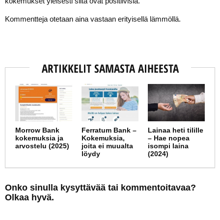
kokemukset yleisesti siitä ovat positiivisia.
Kommentteja otetaan aina vastaan erityisellä lämmöllä.
ARTIKKELIT SAMASTA AIHEESTA
Morrow Bank
Ferratum Bank –
Lainaa heti tilille
kokemuksia ja
Kokemuksia,
– Hae nopea
arvostelu (2025)
joita ei muualta
isompi laina
löydy
(2024)
Onko sinulla kysyttävää tai kommentoitavaa?
Olkaa hyvä.