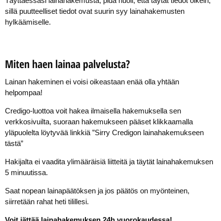
Täyttäessäsi lainahakemusta, pidä huoli, että täytät tiedot oikein,
sillä puutteelliset tiedot ovat suurin syy lainahakemusten
hylkäämiselle.
Miten haen lainaa palvelusta?
Lainan hakeminen ei voisi oikeastaan enää olla yhtään
helpompaa!
Credigo-luottoa voit hakea ilmaisella hakemuksella sen
verkkosivuilta, suoraan hakemukseen pääset klikkaamalla
yläpuolelta löytyvää linkkiä ”Sirry Credigon lainahakemukseen
tästä”
Hakijalta ei vaadita ylimääräisiä liitteitä ja täytät lainahakemuksen
5 minuutissa.
Saat nopean lainapäätöksen ja jos päätös on myönteinen,
siirretään rahat heti tilillesi.
Voit jättää lainahakemuksen 24h vuorokaudessa!