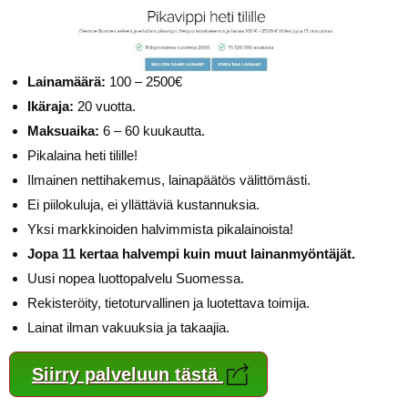
Lainamäärä:
100 – 2500€
Ikäraja:
20 vuotta.
Maksuaika:
6 – 60 kuukautta.
Pikalaina heti tilille!
Ilmainen nettihakemus, lainapäätös välittömästi.
Ei piilokuluja, ei yllättäviä kustannuksia.
Yksi markkinoiden halvimmista pikalainoista!
Jopa 11 kertaa halvempi kuin muut lainanmyöntäjät.
Uusi nopea luottopalvelu Suomessa.
Rekisteröity, tietoturvallinen ja luotettava toimija.
Lainat ilman vakuuksia ja takaajia.
Siirry palveluun tästä