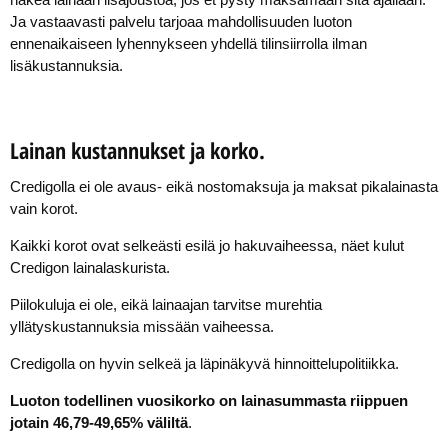
Ja vastaavasti palvelu tarjoaa mahdollisuuden luoton
ennenaikaiseen lyhennykseen yhdellä tilinsiirrolla ilman
lisäkustannuksia.
Lainan kustannukset ja korko.
Credigolla ei ole avaus- eikä nostomaksuja ja maksat pikalainasta
vain korot.
Kaikki korot ovat selkeästi esilä jo hakuvaiheessa, näet kulut
Credigon lainalaskurista.
Piilokuluja ei ole, eikä lainaajan tarvitse murehtia
yllätyskustannuksia missään vaiheessa.
Credigolla on hyvin selkeä ja läpinäkyvä hinnoittelupolitiikka.
Luoton todellinen vuosikorko on lainasummasta riippuen
jotain 46,79-49,65% väliltä
.