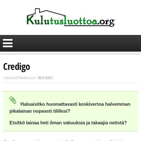
Credigo
Julkaisu/Editointi pvm:
30.5.2017
Haluaisitko huomattavasti keskivertoa halvemman
pikalainan nopeasti tilillesi?
Etsitkö lainaa heti ilman vakuuksia ja takaajia netistä?